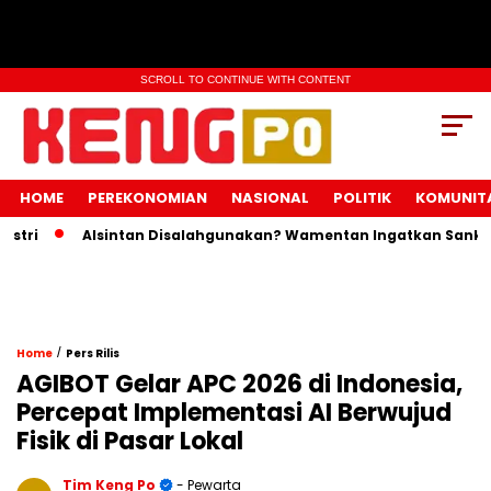
SCROLL TO CONTINUE WITH CONTENT
HOME
PEREKONOMIAN
NASIONAL
POLITIK
KOMUNIT
Alsintan Disalahgunakan? Wamentan Ingatkan Sanksi Pida
/
Home
Pers Rilis
AGIBOT Gelar APC 2026 di Indonesia,
Percepat Implementasi AI Berwujud
Fisik di Pasar Lokal
Tim Keng Po
- Pewarta