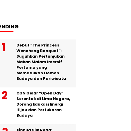
ENDING
Debut “The Princess
Wencheng Banquet”:
Suguhkan Pertunjukan
Makan Malam Imersif
Pertama yang
Memadukan Elemen
Budaya dan Pariwisata
CGN Gelar “Open Day”
Serentak di Lima Negara,
Dorong Edukasi Energi
Hijau dan Pertukaran
Budaya
Xinhua Silk Road: