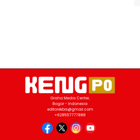
Graha Media Center,
Bogor - Indonesia
editorekbis@gmail.com
+628557777888