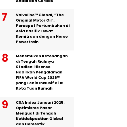
Andal dan Cerdas
Valvoline™ Global, “The
Original Motor Oil”,
Percepat Pertumbuhan di
Asia Pasifik Lewat
Kemitraan dengan Horse
Powertrain
Menemukan Ketenangan
di Tengah Riuhnya
Stadion: Hisense
Hadirkan Pengalaman
FIFA World Cup 2026™
yang Lebih Inklusif di 16
Kota Tuan Rumah
CSA Index Januari 2025:
Optimisme Pasar
Menguat di Tengah
Ketidakpastian Global
dan Domestik