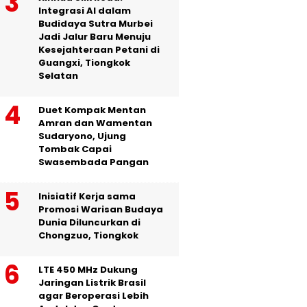
Integrasi AI dalam
Budidaya Sutra Murbei
Jadi Jalur Baru Menuju
Kesejahteraan Petani di
Guangxi, Tiongkok
Selatan
Duet Kompak Mentan
Amran dan Wamentan
Sudaryono, Ujung
Tombak Capai
Swasembada Pangan
Inisiatif Kerja sama
Promosi Warisan Budaya
Dunia Diluncurkan di
Chongzuo, Tiongkok
LTE 450 MHz Dukung
Jaringan Listrik Brasil
agar Beroperasi Lebih