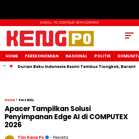
SCROLL TO CONTINUE WITH CONTENT
HOME
PEREKONOMIAN
NASIONAL
POLITIK
KOMUNIT
Durian Beku Indonesia Resmi Tembus Tiongkok, Barantin J
/
Home
Pers Rilis
Apacer Tampilkan Solusi
Penyimpanan Edge AI di COMPUTEX
2026
Tim Keng Po
- Pewarta