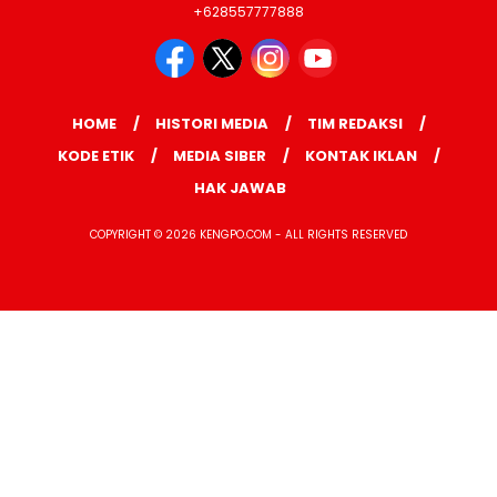
+628557777888
HOME
HISTORI MEDIA
TIM REDAKSI
KODE ETIK
MEDIA SIBER
KONTAK IKLAN
HAK JAWAB
COPYRIGHT © 2026 KENGPO.COM - ALL RIGHTS RESERVED