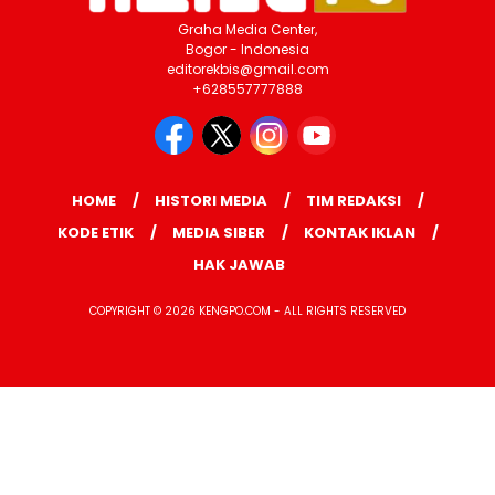
Graha Media Center,
Bogor - Indonesia
editorekbis@gmail.com
+628557777888
HOME
HISTORI MEDIA
TIM REDAKSI
KODE ETIK
MEDIA SIBER
KONTAK IKLAN
HAK JAWAB
COPYRIGHT © 2026 KENGPO.COM - ALL RIGHTS RESERVED