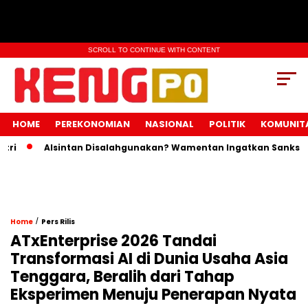
SCROLL TO CONTINUE WITH CONTENT
HOME
PEREKONOMIAN
NASIONAL
POLITIK
KOMUNIT
Alsintan Disalahgunakan? Wamentan Ingatkan Sanksi Pidan
/
Home
Pers Rilis
ATxEnterprise 2026 Tandai
Transformasi AI di Dunia Usaha Asia
Tenggara, Beralih dari Tahap
Eksperimen Menuju Penerapan Nyata