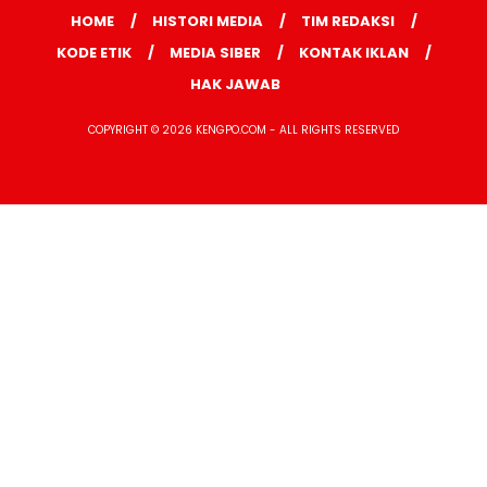
HOME
HISTORI MEDIA
TIM REDAKSI
KODE ETIK
MEDIA SIBER
KONTAK IKLAN
HAK JAWAB
COPYRIGHT © 2026 KENGPO.COM - ALL RIGHTS RESERVED