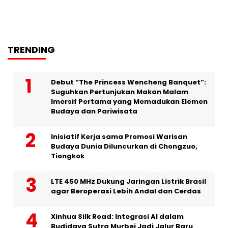
TRENDING
Debut “The Princess Wencheng Banquet”:
Suguhkan Pertunjukan Makan Malam
Imersif Pertama yang Memadukan Elemen
Budaya dan Pariwisata
Inisiatif Kerja sama Promosi Warisan
Budaya Dunia Diluncurkan di Chongzuo,
Tiongkok
LTE 450 MHz Dukung Jaringan Listrik Brasil
agar Beroperasi Lebih Andal dan Cerdas
Xinhua Silk Road: Integrasi AI dalam
Budidaya Sutra Murbei Jadi Jalur Baru