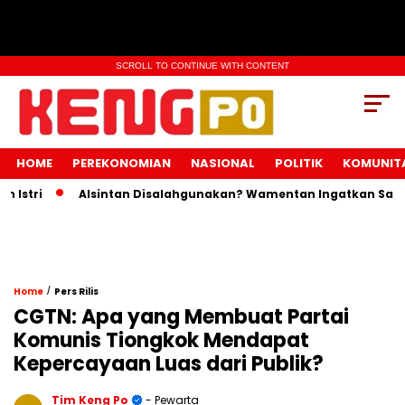
SCROLL TO CONTINUE WITH CONTENT
HOME
PEREKONOMIAN
NASIONAL
POLITIK
KOMUNIT
tri
Alsintan Disalahgunakan? Wamentan Ingatkan Sanksi P
/
Home
Pers Rilis
CGTN: Apa yang Membuat Partai
Komunis Tiongkok Mendapat
Kepercayaan Luas dari Publik?
Tim Keng Po
- Pewarta