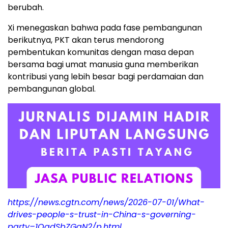
berubah.
Xi menegaskan bahwa pada fase pembangunan
berikutnya, PKT akan terus mendorong
pembentukan komunitas dengan masa depan
bersama bagi umat manusia guna memberikan
kontribusi yang lebih besar bagi perdamaian dan
pembangunan global.
https://news.cgtn.com/news/2026-07-01/What-
drives-people-s-trust-in-China-s-governing-
party–1OqdSbZGgN2/p.html