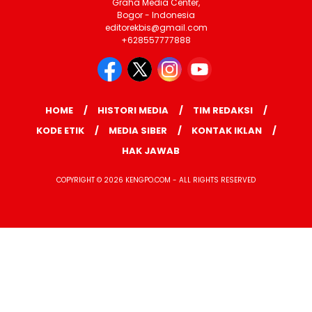
Graha Media Center,
Bogor - Indonesia
editorekbis@gmail.com
+628557777888
HOME
HISTORI MEDIA
TIM REDAKSI
KODE ETIK
MEDIA SIBER
KONTAK IKLAN
HAK JAWAB
COPYRIGHT © 2026 KENGPO.COM - ALL RIGHTS RESERVED