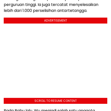
perguruan tinggi. Ia juga tercatat menyelesaikan
lebih dari 1.000 perselisihan antartetangga.
ADVERTISEMENT
SCROLL TO RESUME CONTENT
Pada Rabu lalu, Wu menjadi salah satu anggota