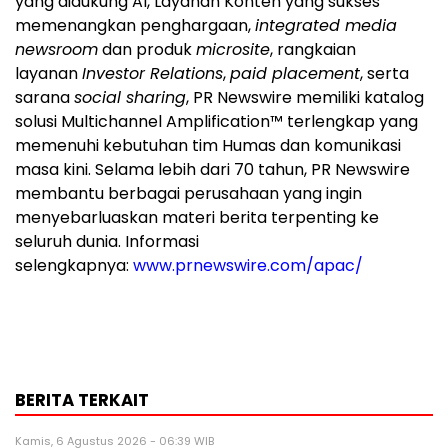
yang didukung AI, Layanan Konten yang sukses
memenangkan penghargaan,
integrated media
newsroom
dan produk
microsite
, rangkaian
layanan
Investor Relations
,
paid placement
, serta
sarana
social sharing
, PR Newswire memiliki katalog
solusi Multichannel Amplification™ terlengkap yang
memenuhi kebutuhan tim Humas dan komunikasi
masa kini. Selama lebih dari 70 tahun, PR Newswire
membantu berbagai perusahaan yang ingin
menyebarluaskan materi berita terpenting ke
seluruh dunia. Informasi
selengkapnya:
www.prnewswire.com/apac/
BERITA TERKAIT
Kamis, 6 Agustus 2026 - 06:39 WIB