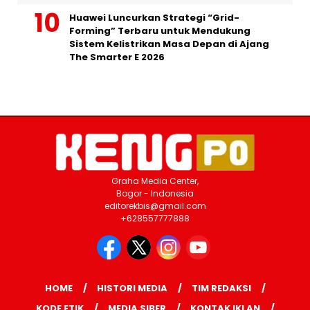
Huawei Luncurkan Strategi “Grid-
Forming” Terbaru untuk Mendukung
Sistem Kelistrikan Masa Depan di Ajang
The Smarter E 2026
Graha Media Center,
Bogor - Indonesia
editorekbis@gmail.com
+628557777888
HOME
HISTORI MEDIA
TIM REDAKSI
KODE ETIK
MEDIA SIBER
KONTAK IKLAN