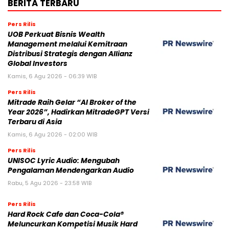
BERITA TERBARU
Pers Rilis
UOB Perkuat Bisnis Wealth
Management melalui Kemitraan
Distribusi Strategis dengan Allianz
Global Investors
Kamis, 6 Agu 2026 - 06:39 WIB
Pers Rilis
Mitrade Raih Gelar “AI Broker of the
Year 2026”, Hadirkan MitradeGPT Versi
Terbaru di Asia
Kamis, 6 Agu 2026 - 02:00 WIB
Pers Rilis
UNISOC Lyric Audio: Mengubah
Pengalaman Mendengarkan Audio
Rabu, 5 Agu 2026 - 23:58 WIB
Pers Rilis
Hard Rock Cafe dan Coca-Cola®
Meluncurkan Kompetisi Musik Hard