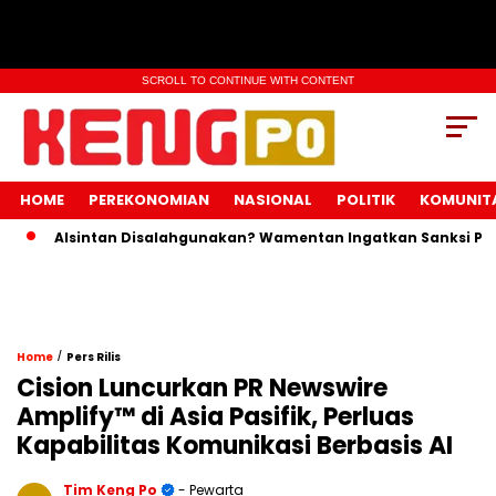
SCROLL TO CONTINUE WITH CONTENT
HOME
PEREKONOMIAN
NASIONAL
POLITIK
KOMUNIT
Alsintan Disalahgunakan? Wamentan Ingatkan Sanksi Pidana M
/
Home
Pers Rilis
Cision Luncurkan PR Newswire
Amplify™ di Asia Pasifik, Perluas
Kapabilitas Komunikasi Berbasis AI
Tim Keng Po
- Pewarta