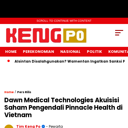
SCROLL TO CONTINUE WITH CONTENT
HOME
PEREKONOMIAN
NASIONAL
POLITIK
KOMUNIT
Alsintan Disalahgunakan? Wamentan Ingatkan Sanksi Pidana
/
Home
Pers Rilis
Dawn Medical Technologies Akuisisi
Saham Pengendali Pinnacle Health di
Vietnam
Tim Keng Po
- Pewarta