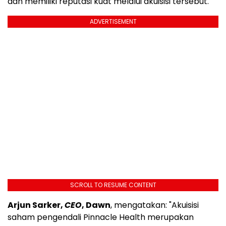
dan memiliki reputasi kuat melalui akuisisi tersebut.
ADVERTISEMENT
SCROLL TO RESUME CONTENT
Arjun Sarker,
CEO
, Dawn
, mengatakan: "Akuisisi
saham pengendali Pinnacle Health merupakan