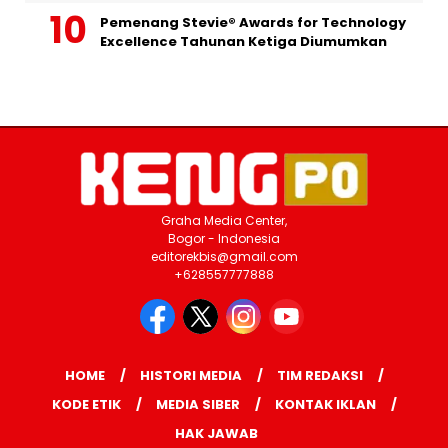
Pemenang Stevie® Awards for Technology
Excellence Tahunan Ketiga Diumumkan
Graha Media Center,
Bogor - Indonesia
editorekbis@gmail.com
+628557777888
HOME
HISTORI MEDIA
TIM REDAKSI
KODE ETIK
MEDIA SIBER
KONTAK IKLAN
HAK JAWAB