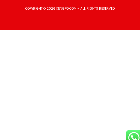
COPYRIGHT © 2026 KENGPO.COM - ALL RIGHTS RESERVED