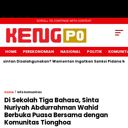
SCROLL TO CONTINUE WITH CONTENT
HOME
PEREKONOMIAN
NASIONAL
POLITIK
KOMUNIT
an Disalahgunakan? Wamentan Ingatkan Sanksi Pidana Menanti 
/
Home
Info Komunitas
Di Sekolah Tiga Bahasa, Sinta
Nuriyah Abdurrahman Wahid
Berbuka Puasa Bersama dengan
Komunitas Tionghoa