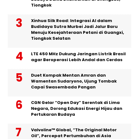
Tiongkok
Xinhua Silk Road: Integrasi AI dalam
Budidaya Sutra Murbei Jadi Jalur Baru
Menuju Kesejahteraan Petani di Guangxi,
Tiongkok Selatan
LTE 450 MHz Dukung Jaringan Listrik Brasil
agar Beroperasi Lebih Andal dan Cerdas
Duet Kompak Mentan Amran dan
Wamentan Sudaryono, Ujung Tombak
Capai Swasembada Pangan
CGN Gelar “Open Day” Serentak di Lima
Negara, Dorong Edukasi Energi Hijau dan
Pertukaran Budaya
Valvoline™ Global, “The Original Motor
Oil”, Percepat Pertumbuhan di Asia