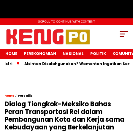
SCROLL TO CONTINUE WITH CONTENT
HOME
PEREKONOMIAN
NASIONAL
POLITIK
KOMUNIT
i
Alsintan Disalahgunakan? Wamentan Ingatkan Sanksi Pid
/
Home
Pers Rilis
Dialog Tiongkok-Meksiko Bahas
Peran Transportasi Rel dalam
Pembangunan Kota dan Kerja sama
Kebudayaan yang Berkelanjutan