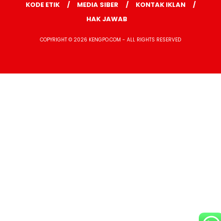
KODE ETIK
MEDIA SIBER
KONTAK IKLAN
HAK JAWAB
COPYRIGHT © 2026 KENGPO.COM - ALL RIGHTS RESERVED