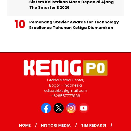
Sistem Kelistrikan Masa Depan di Ajang
The Smarter E 2026
Pemenang Stevie® Awards for Technology
Excellence Tahunan Ketiga Diumumkan
Graha Media Center,
Bogor - Indonesia
editorekbis@gmail.com
+628557777888
HOME
HISTORI MEDIA
TIM REDAKSI