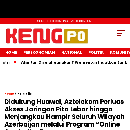
SCROLL TO CONTINUE WITH CONTENT
HOME
PEREKONOMIAN
NASIONAL
POLITIK
KOMUNIT
i
Alsintan Disalahgunakan? Wamentan Ingatkan Sanksi Pid
/
Home
Pers Rilis
Didukung Huawei, Aztelekom Perluas
Akses Jaringan Pita Lebar hingga
Menjangkau Hampir Seluruh Wilayah
Azerbaijan melalui Program “Online