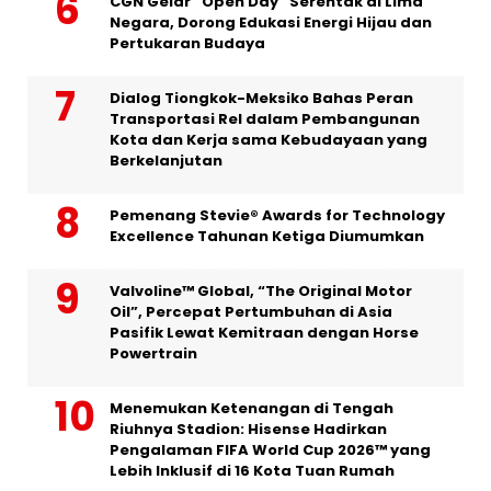
CGN Gelar “Open Day” Serentak di Lima
Negara, Dorong Edukasi Energi Hijau dan
Pertukaran Budaya
Dialog Tiongkok-Meksiko Bahas Peran
Transportasi Rel dalam Pembangunan
Kota dan Kerja sama Kebudayaan yang
Berkelanjutan
Pemenang Stevie® Awards for Technology
Excellence Tahunan Ketiga Diumumkan
Valvoline™ Global, “The Original Motor
Oil”, Percepat Pertumbuhan di Asia
Pasifik Lewat Kemitraan dengan Horse
Powertrain
Menemukan Ketenangan di Tengah
Riuhnya Stadion: Hisense Hadirkan
Pengalaman FIFA World Cup 2026™ yang
Lebih Inklusif di 16 Kota Tuan Rumah