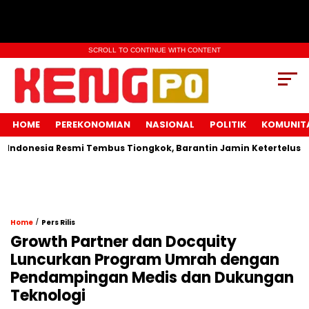
SCROLL TO CONTINUE WITH CONTENT
HOME
PEREKONOMIAN
NASIONAL
POLITIK
KOMUNIT
donesia Resmi Tembus Tiongkok, Barantin Jamin Ketertelusuran
/
Home
Pers Rilis
Growth Partner dan Docquity
Luncurkan Program Umrah dengan
Pendampingan Medis dan Dukungan
Teknologi