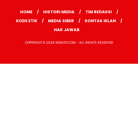
HOME
HISTORI MEDIA
TIM REDAKSI
KODE ETIK
MEDIA SIBER
KONTAK IKLAN
HAK JAWAB
COPYRIGHT © 2026 KENGPO.COM - ALL RIGHTS RESERVED