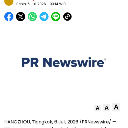
Senin, 6 Juli 2026
- 03:14 WIB
A
A
A
HANGZHOU, Tiongkok
,
6 Juli, 2026
/PRNewswire/ —