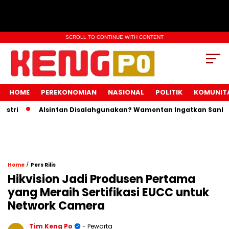
SCROLL TO CONTINUE WITH CONTENT
HOME
PEREKONOMIAN
NASIONAL
POLITIK
KOMUNIT
ri
Alsintan Disalahgunakan? Wamentan Ingatkan Sanksi Pi
/
Home
Pers Rilis
Hikvision Jadi Produsen Pertama
yang Meraih Sertifikasi EUCC untuk
Network Camera
Tim Keng Po
- Pewarta