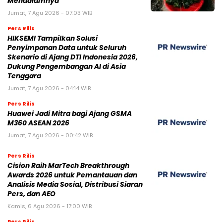
Mendalamnya
Jumat, 7 Agu 2026 - 07:03 WIB
Pers Rilis
HIKSEMI Tampilkan Solusi
Penyimpanan Data untuk Seluruh
Skenario di Ajang DTI Indonesia 2026,
Dukung Pengembangan AI di Asia
Tenggara
Jumat, 7 Agu 2026 - 04:14 WIB
Pers Rilis
Huawei Jadi Mitra bagi Ajang GSMA
M360 ASEAN 2026
Jumat, 7 Agu 2026 - 00:42 WIB
Pers Rilis
Cision Raih MarTech Breakthrough
Awards 2026 untuk Pemantauan dan
Analisis Media Sosial, Distribusi Siaran
Pers, dan AEO
Kamis, 6 Agu 2026 - 17:00 WIB
Pers Rilis