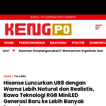
SCROLL TO CONTINUE WITH CONTENT
HOME
PEREKONOMIAN
NASIONAL
POLITIK
KOMUNIT
ri
Alsintan Disalahgunakan? Wamentan Ingatkan Sanksi Pi
/
Home
Pers Rilis
Hisense Luncurkan UR8 dengan
Warna Lebih Natural dan Realistis,
Bawa Teknologi RGB MiniLED
Generasi Baru ke Lebih Banyak