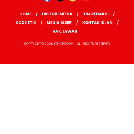
HOME
HISTORI MEDIA
TIM REDAKSI
KODE ETIK
MEDIA SIBER
KONTAK IKLAN
HAK JAWAB
COPYRIGHT © 2026 KENGPO.COM - ALL RIGHTS RESERVED