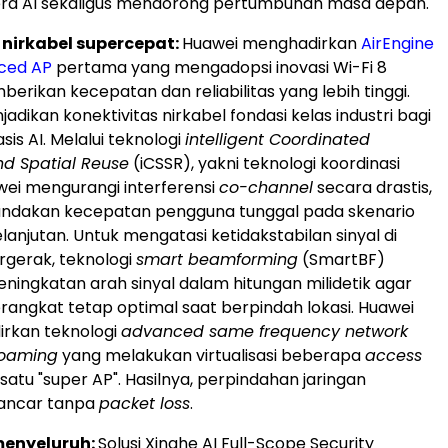
a AI sekaligus mendorong pertumbuhan masa depan.
 nirkabel supercepat:
Huawei menghadirkan
AirEngine
nced AP
pertama yang mengadopsi inovasi Wi-Fi 8
erikan kecepatan dan reliabilitas yang lebih tinggi.
jadikan konektivitas nirkabel fondasi kelas industri bagi
is AI. Melalui teknologi
intelligent Coordinated
nd Spatial Reuse
(iCSSR), yakni teknologi koordinasi
wei mengurangi interferensi
co-channel
secara drastis,
ndakan kecepatan pengguna tunggal pada skenario
lanjutan. Untuk mengatasi ketidakstabilan sinyal di
rgerak, teknologi
smart beamforming
(SmartBF)
ingkatan arah sinyal dalam hitungan milidetik agar
angkat tetap optimal saat berpindah lokasi. Huawei
irkan teknologi
advanced same frequency network
roaming
yang melakukan virtualisasi beberapa
access
satu "super AP". Hasilnya, perpindahan jaringan
lancar tanpa
packet loss
.
enyeluruh:
Solusi Xinghe AI Full-Scope Security