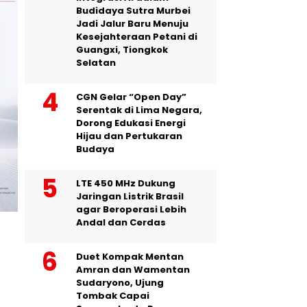
Budidaya Sutra Murbei
Jadi Jalur Baru Menuju
Kesejahteraan Petani di
Guangxi, Tiongkok
Selatan
CGN Gelar “Open Day”
Serentak di Lima Negara,
Dorong Edukasi Energi
Hijau dan Pertukaran
Budaya
LTE 450 MHz Dukung
Jaringan Listrik Brasil
agar Beroperasi Lebih
Andal dan Cerdas
Duet Kompak Mentan
Amran dan Wamentan
Sudaryono, Ujung
Tombak Capai