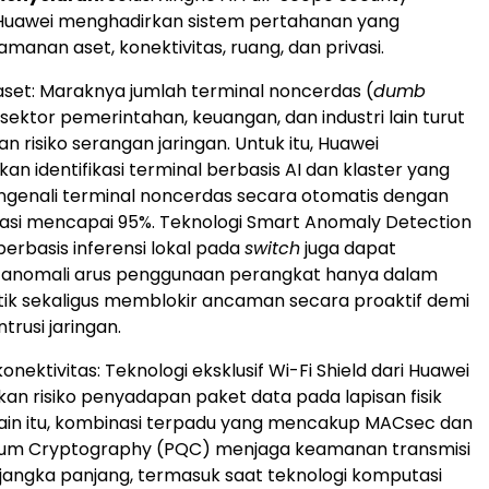
Huawei menghadirkan sistem pertahanan yang
anan aset, konektivitas, ruang, dan privasi.
et: Maraknya jumlah terminal noncerdas (
dumb
i sektor pemerintahan, keuangan, dan industri lain turut
 risiko serangan jaringan. Untuk itu, Huawei
n identifikasi terminal berbasis AI dan klaster yang
enali terminal noncerdas secara otomatis dengan
rasi mencapai 95%. Teknologi Smart Anomaly Detection
erbasis inferensi lokal pada
switch
juga dapat
 anomali arus penggunaan perangkat hanya dalam
tik sekaligus memblokir ancaman secara proaktif demi
rusi jaringan.
ektivitas: Teknologi eksklusif Wi-Fi Shield dari Huawei
an risiko penyadapan paket data pada lapisan fisik
elain itu, kombinasi terpadu yang mencakup MACsec dan
um Cryptography (PQC) menjaga keamanan transmisi
jangka panjang, termasuk saat teknologi komputasi