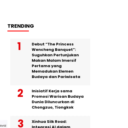
TRENDING
Debut “The Princess
Wencheng Banquet”:
Suguhkan Pertunjukan
Makan Malam Imersif
Pertama yang
Memadukan Elemen
Budaya dan Pariwisata
Inisiatif Kerja sama
Promosi Warisan Budaya
Dunia Diluncurkan di
Chongzuo, Tiongkok
Xinhua Silk Road:
Integrasi AI dalam