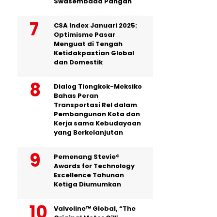
Swasembada Pangan
CSA Index Januari 2025:
Optimisme Pasar
Menguat di Tengah
Ketidakpastian Global
dan Domestik
Dialog Tiongkok-Meksiko
Bahas Peran
Transportasi Rel dalam
Pembangunan Kota dan
Kerja sama Kebudayaan
yang Berkelanjutan
Pemenang Stevie®
Awards for Technology
Excellence Tahunan
Ketiga Diumumkan
Valvoline™ Global, “The