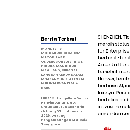
SHENZHEN, Tio
Berita Terkait
meraih status
MONDEVITA
for Enterpris
MENGAKUISISI SAHAM
berturut-turu
MAYORITAS DI
UNDERSCORE DISTRICT,
Amerika Utar
PERUSAHAAN INDUK
MAGLIANO, SEBAGAI
tersebut menc
LANGKAH KEDUA DALAM
Huawei, terut
MEMBANGUN PLATFORM
MEREK MEWAH ITALIA
berbasis AI, 
BARU
lainnya. Penc
HIKSEMI Tampilkan Solusi
berfokus pad
Penyimpanan Data
inovasi tekno
untuk Seluruh Skenario
di Ajang DTI Indonesia
aman dan cer
2026, Dukung
Pengembangan AI di Asia
Tenggara