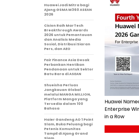
Huawei Jadi Mitra bagi
Ajang GSMA M360 ASEAN
2026
Cision Raih MarTech
Breakthrough Awards
2026 untuk Pemantauan
dan Analisis Media
Sosial, Distribusi Siaran
Pers, dan AEO
Fair Finance Asia Desak
Perbankan Hentikan
Pendanaan untuk Sektor
Batu Bara di ASEAN
Shueisha Perluas
Jangkauan Global
melalui MANGA MILLION,
Platform Manga yang
Huawei Named 
Tersedia dalam 100
Enterprise Wir
Bahasa
in a Row
Haier Gandeng AO 1 Point
Slam, Buka Peluang bagi
Petenis Komunitas
Tampil di Ajang Grand
Slam