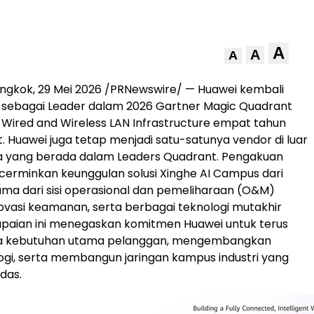
A
A
A
ngkok, 29 Mei 2026 /PRNewswire/ — Huawei kembali
 sebagai Leader dalam 2026 Gartner Magic Quadrant
e Wired and Wireless LAN Infrastructure empat tahun
t. Huawei juga tetap menjadi satu-satunya vendor di luar
a yang berada dalam Leaders Quadrant. Pengakuan
erminkan keunggulan solusi Xinghe AI Campus dari
ama dari sisi operasional dan pemeliharaan (O&M)
inovasi keamanan, serta berbagai teknologi mutakhir
apaian ini menegaskan komitmen Huawei untuk terus
a kebutuhan utama pelanggan, mengembangkan
logi, serta membangun jaringan kampus industri yang
das.