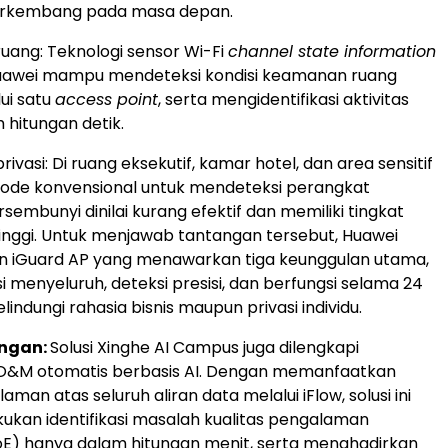
rkembang pada masa depan.
ang: Teknologi sensor Wi-Fi
channel state information
Huawei mampu mendeteksi kondisi keamanan ruang
ui satu
access point
, serta mengidentifikasi aktivitas
m hitungan detik.
vasi: Di ruang eksekutif, kamar hotel, dan area sensitif
tode konvensional untuk mendeteksi perangkat
embunyi dinilai kurang efektif dan memiliki tingkat
inggi. Untuk menjawab tantangan tersebut, Huawei
n iGuard AP yang menawarkan tiga keunggulan utama,
i menyeluruh, deteksi presisi, dan berfungsi selama 24
indungi rahasia bisnis maupun privasi individu.
ingan:
Solusi Xinghe AI Campus juga dilengkapi
M otomatis berbasis AI. Dengan memanfaatkan
laman atas seluruh aliran data melalui iFlow, solusi ini
kan identifikasi masalah kualitas pengalaman
E) hanya dalam hitungan menit, serta menghadirkan