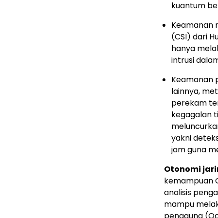
kuantum be
Keamanan ru
(CSI) dari 
hanya melal
intrusi dala
Keamanan pri
lainnya, me
perekam ters
kegagalan t
meluncurka
yakni deteks
jam guna mel
Otonomi jar
kemampuan O&
analisis penga
mampu melaku
pengguna (Qo