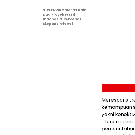
SUS ENVIRONMENT Raih
Dua Proyek WtE di
Indonesia, Percepat
Ekspansi Global
Merespons tre
kemampuan solu
yakni konekti
otonomi jarin
pemerintahan,