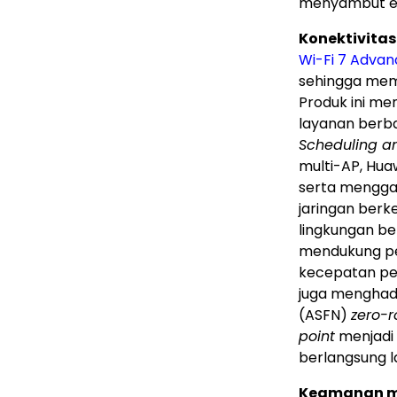
menyambut er
Konektivitas
Wi-Fi 7 Adva
sehingga memb
Produk ini men
layanan berbas
Scheduling a
multi-AP, Hua
serta mengga
jaringan berke
lingkungan be
mendukung pen
kecepatan per
juga menghad
(ASFN)
zero-
point
menjadi 
berlangsung 
Keamanan m