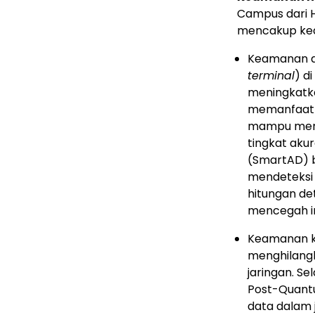
Campus dari 
mencakup keam
Keamanan as
terminal
) d
meningkatkan
memanfaatka
mampu meng
tingkat aku
(SmartAD) b
mendeteksi
hitungan de
mencegah int
Keamanan kon
menghilangk
jaringan. S
Post-Quant
data dalam 