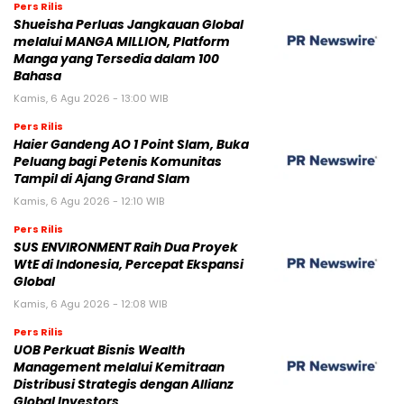
Pers Rilis
Shueisha Perluas Jangkauan Global
melalui MANGA MILLION, Platform
Manga yang Tersedia dalam 100
Bahasa
Kamis, 6 Agu 2026 - 13:00 WIB
Pers Rilis
Haier Gandeng AO 1 Point Slam, Buka
Peluang bagi Petenis Komunitas
Tampil di Ajang Grand Slam
Kamis, 6 Agu 2026 - 12:10 WIB
Pers Rilis
SUS ENVIRONMENT Raih Dua Proyek
WtE di Indonesia, Percepat Ekspansi
Global
Kamis, 6 Agu 2026 - 12:08 WIB
Pers Rilis
UOB Perkuat Bisnis Wealth
Management melalui Kemitraan
Distribusi Strategis dengan Allianz
Global Investors