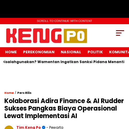
SCROLL TO CONTINUE WITH CONTENT
HOME
PEREKONOMIAN
NASIONAL
POLITIK
KOMUNIT
alahgunakan? Wamentan Ingatkan Sanksi Pidana Menanti Pelang
/
Home
Pers Rilis
Kolaborasi Adira Finance & AI Rudder
Sukses Pangkas Biaya Operasional
Lewat Implementasi AI
Tim Keng Po
- Pewarta