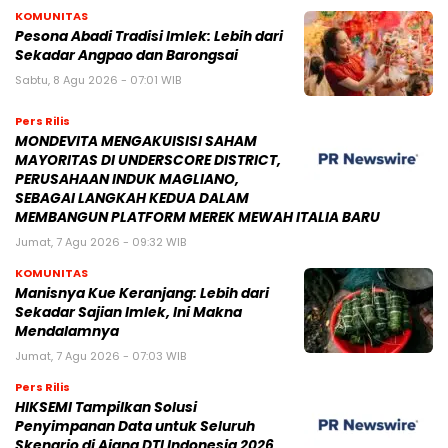
KOMUNITAS
Pesona Abadi Tradisi Imlek: Lebih dari
Sekadar Angpao dan Barongsai
Sabtu, 8 Agu 2026 - 07:01 WIB
Pers Rilis
MONDEVITA MENGAKUISISI SAHAM
MAYORITAS DI UNDERSCORE DISTRICT,
PERUSAHAAN INDUK MAGLIANO,
SEBAGAI LANGKAH KEDUA DALAM
MEMBANGUN PLATFORM MEREK MEWAH ITALIA BARU
Jumat, 7 Agu 2026 - 09:32 WIB
KOMUNITAS
Manisnya Kue Keranjang: Lebih dari
Sekadar Sajian Imlek, Ini Makna
Mendalamnya
Jumat, 7 Agu 2026 - 07:03 WIB
Pers Rilis
HIKSEMI Tampilkan Solusi
Penyimpanan Data untuk Seluruh
Skenario di Ajang DTI Indonesia 2026,