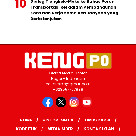
Dialog Tiongkok-Meksiko Bahas Peran
Transportasi Rel dalam Pembangunan
Kota dan Kerja sama Kebudayaan yang
Berkelanjutan
Graha Media Center,
Bogor - Indonesia
editorekbis@gmail.com
+628557777888
HOME
HISTORI MEDIA
TIM REDAKSI
KODE ETIK
MEDIA SIBER
KONTAK IKLAN