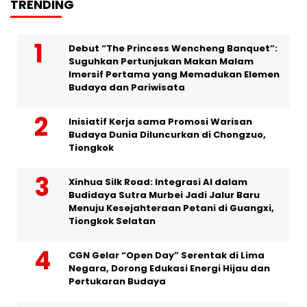
TRENDING
Debut “The Princess Wencheng Banquet”:
Suguhkan Pertunjukan Makan Malam
Imersif Pertama yang Memadukan Elemen
Budaya dan Pariwisata
Inisiatif Kerja sama Promosi Warisan
Budaya Dunia Diluncurkan di Chongzuo,
Tiongkok
Xinhua Silk Road: Integrasi AI dalam
Budidaya Sutra Murbei Jadi Jalur Baru
Menuju Kesejahteraan Petani di Guangxi,
Tiongkok Selatan
CGN Gelar “Open Day” Serentak di Lima
Negara, Dorong Edukasi Energi Hijau dan
Pertukaran Budaya