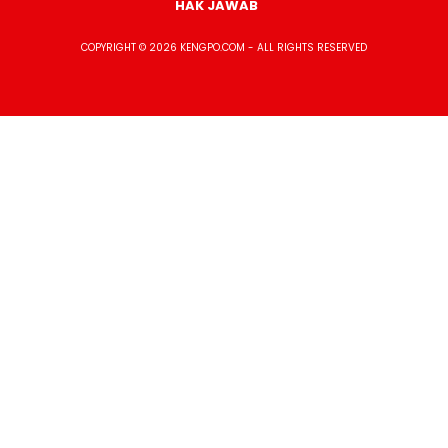
HAK JAWAB
COPYRIGHT © 2026 KENGPO.COM - ALL RIGHTS RESERVED