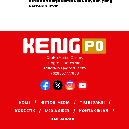
Kota dan Kerja sama Kebudayaan yang
Berkelanjutan
Graha Media Center,
Bogor - Indonesia
editorekbis@gmail.com
+628557777888
HOME
HISTORI MEDIA
TIM REDAKSI
KODE ETIK
MEDIA SIBER
KONTAK IKLAN
HAK JAWAB