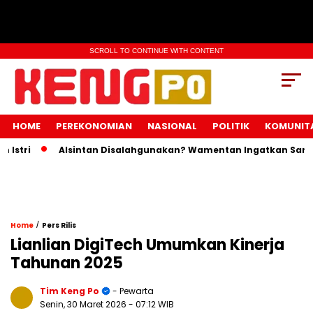
SCROLL TO CONTINUE WITH CONTENT
HOME
PEREKONOMIAN
NASIONAL
POLITIK
KOMUNIT
tri
Alsintan Disalahgunakan? Wamentan Ingatkan Sanksi P
/
Home
Pers Rilis
Lianlian DigiTech Umumkan Kinerja
Tahunan 2025
Tim Keng Po
- Pewarta
Senin, 30 Maret 2026
- 07:12 WIB