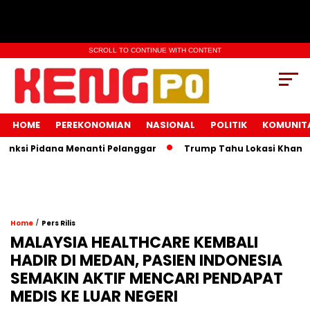
SCROLL TO CONTINUE WITH CONTENT
HOME
PEREKONOMIAN
NASIONAL
POLITIK
KOMUNIT
i Pidana Menanti Pelanggar
Trump Tahu Lokasi Khamenei, 
/
Home
Pers Rilis
MALAYSIA HEALTHCARE KEMBALI
HADIR DI MEDAN, PASIEN INDONESIA
SEMAKIN AKTIF MENCARI PENDAPAT
MEDIS KE LUAR NEGERI