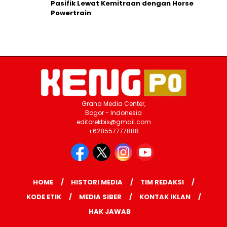
Pasifik Lewat Kemitraan dengan Horse
Powertrain
Graha Media Center,
Bogor - Indonesia
editorekbis@gmail.com
+628557777888
HOME
HISTORI MEDIA
TIM REDAKSI
KODE ETIK
MEDIA SIBER
KONTAK IKLAN
HAK JAWAB