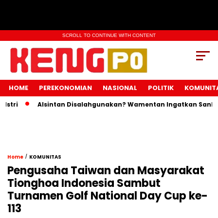
SCROLL TO CONTINUE WITH CONTENT
HOME
PEREKONOMIAN
NASIONAL
POLITIK
KOMUNIT
i
Alsintan Disalahgunakan? Wamentan Ingatkan Sanksi Pi
/
Home
KOMUNITAS
Pengusaha Taiwan dan Masyarakat
Tionghoa Indonesia Sambut
Turnamen Golf National Day Cup ke-
113