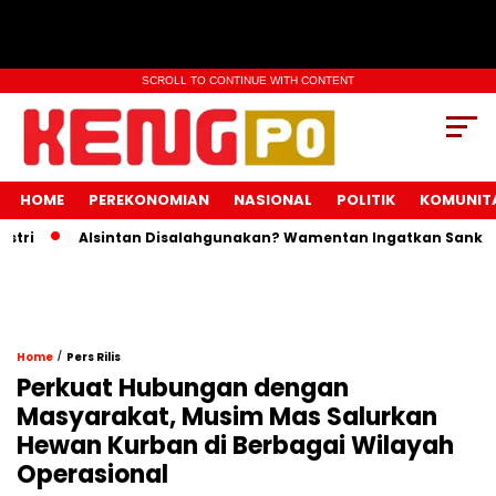
SCROLL TO CONTINUE WITH CONTENT
HOME
PEREKONOMIAN
NASIONAL
POLITIK
KOMUNIT
i
Alsintan Disalahgunakan? Wamentan Ingatkan Sanksi Pid
/
Home
Pers Rilis
Perkuat Hubungan dengan
Masyarakat, Musim Mas Salurkan
Hewan Kurban di Berbagai Wilayah
Operasional