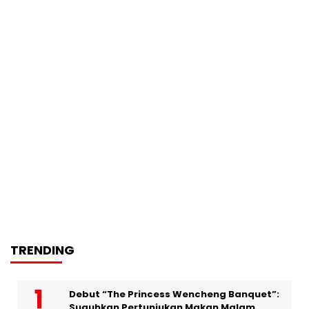
TRENDING
Debut “The Princess Wencheng Banquet”:
Suguhkan Pertunjukan Makan Malam