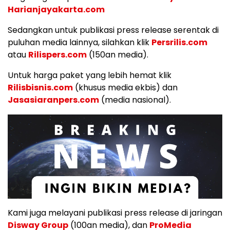
Harianjayakarta.com
Sedangkan untuk publikasi press release serentak di
puluhan media lainnya, silahkan klik
Persrilis.com
atau
Rilispers.com
(150an media).
Untuk harga paket yang lebih hemat klik
Rilisbisnis.com
(khusus media ekbis) dan
Jasasiaranpers.com
(media nasional).
Kami juga melayani publikasi press release di jaringan
Disway Group
(100an media), dan
ProMedia