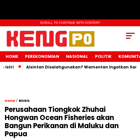
SCROLL TO CONTINUE WITH CONTENT
HOME
PEREKONOMIAN
NASIONAL
POLITIK
KOMUNIT
i
Alsintan Disalahgunakan? Wamentan Ingatkan Sanksi Pid
/
Home
BISNIS
Perusahaan Tiongkok Zhuhai
Hongwan Ocean Fisheries akan
Bangun Perikanan di Maluku dan
Papua