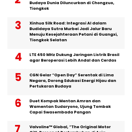
Budaya Dunia Diluncurkan di Chongzuo,
Tiongkok
Xinhua Silk Road: Integrasi AI dalam
Budidaya Sutra Murbei Jadi Jalur Baru
Menuju Kesejahteraan Petani di Guangxi,
Tiongkok Selatan
LTE 450 MHz Dukung Jaringan Listrik Brasil
agar Beroperasi Lebih Andal dan Cerdas
CGN Gelar “Open Day” Serentak di Lima
Negara, Dorong Edukasi Energi Hijau dan
Pertukaran Budaya
Duet Kompak Mentan Amran dan
Wamentan Sudaryono, Ujung Tombak
Capai Swasembada Pangan
Valvoline™ Global, “The Original Motor