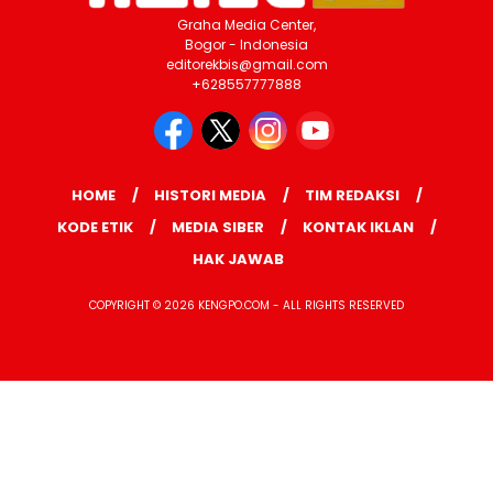
Graha Media Center,
Bogor - Indonesia
editorekbis@gmail.com
+628557777888
HOME
HISTORI MEDIA
TIM REDAKSI
KODE ETIK
MEDIA SIBER
KONTAK IKLAN
HAK JAWAB
COPYRIGHT © 2026 KENGPO.COM - ALL RIGHTS RESERVED