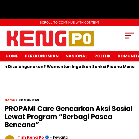
SCROLL TO CONTINUE WITH CONTENT
HOME
PEREKONOMIAN
NASIONAL
POLITIK
KOMUNIT
salahgunakan? Wamentan Ingatkan Sanksi Pidana Menanti Pelang
/
Home
KOMUNITAS
PROPAMI Care Gencarkan Aksi Sosial
Lewat Program “Berbagi Pasca
Bencana”
Tim Keng Po
- Pewarta