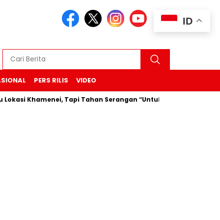
ID
ASIONAL
PERS RILIS
VIDEO
 Khamenei, Tapi Tahan Serangan “Untuk Sekarang”
Durian 