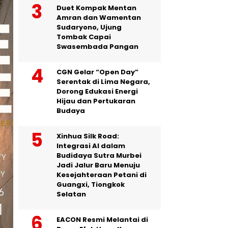
Duet Kompak Mentan
Amran dan Wamentan
Sudaryono, Ujung
Tombak Capai
Swasembada Pangan
CGN Gelar “Open Day”
Serentak di Lima Negara,
Dorong Edukasi Energi
Hijau dan Pertukaran
Budaya
Xinhua Silk Road:
Integrasi AI dalam
Budidaya Sutra Murbei
Jadi Jalur Baru Menuju
Kesejahteraan Petani di
Guangxi, Tiongkok
Selatan
EACON Resmi Melantai di