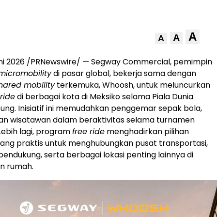
A
A
A
ni 2026
/PRNewswire/ — Segway Commercial, pemimpin
micromobility
di pasar global, bekerja sama dengan
hared mobility
terkemuka, Whoosh, untuk meluncurkan
 ride
di berbagai kota di Meksiko selama Piala Dunia
ung. Inisiatif ini memudahkan penggemar sepak bola,
dan wisatawan dalam beraktivitas selama turnamen
Lebih lagi, program
free ride
menghadirkan pilihan
yang praktis untuk menghubungkan pusat transportasi,
pendukung, serta berbagai lokasi penting lainnya di
an rumah.