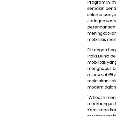
Program ini 
semakin pent
selama penyel
Jaringan
shar
perencanaan t
meningkatkan 
mobilitas men
Di tengah tin
Piala Dunia b
mobilitas yan
menghapus bia
micromobility
melainkan sal
modern dalam
"Whoosh meni
membangun kot
Kemitraan ka