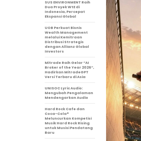
SUS ENVIRONMENT Raih
Dua Proyek WtE di
Indonesia, Percepat
Ekspansi Global
UOB Perkuat Bisnis
Wealth Management
melalui Kemitraan
Distribusi Strategis
dengan Allianz Global
Investors
Mitrade Raih Gelar “AI
Broker of the Year 2026”,
Hadirkan MitradeGPT
Versi Terbaru di Asia
UNISOC Lyric Audio:
Mengubah Pengalaman
Mendengarkan Audio
Hard Rock Cafe dan
Coca-Cola®
Meluncurkan Kompetisi
Musik Hard Rock Rising
untuk Musisi Pendatang
Baru