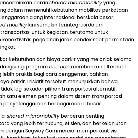
mencerminkan peran
shared micromobility
yang
ing dalam memenuhi kebutuhan mobilitas perkotaan
enggaraan ajang internasional berskala besar.
ed mobility
kini semakin terintegrasi dalam
ransportasi untuk kegiatan, terutama untuk
konektivitas perjalanan jarak pendek saat permintaan
ingkat.
gkat kebutuhan dan biaya parkir yang melonjak selama
erlangsung, program
free ride
memberikan alternatif
g lebih praktis bagi para penggemar, bahkan
ya parkir. Inisiatif tersebut menunjukkan bahwa
tidak lagi sekadar pilihan transportasi alternatif,
ah satu elemen penting dalam sistem transportasi
 penyelenggaraan berbagai acara besar.
lai
shared micromobility
berperan penting
a yang lebih terhubung, efisien, dan berkelanjutan.
mi dengan Segway Commercial memperkuat visi