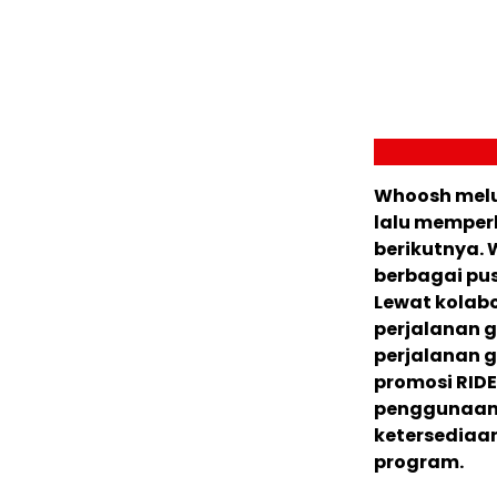
Whoosh melun
lalu memper
berikutnya.
berbagai pus
Lewat kolab
perjalanan 
perjalanan g
promosi RID
penggunaan 
ketersediaan
program.