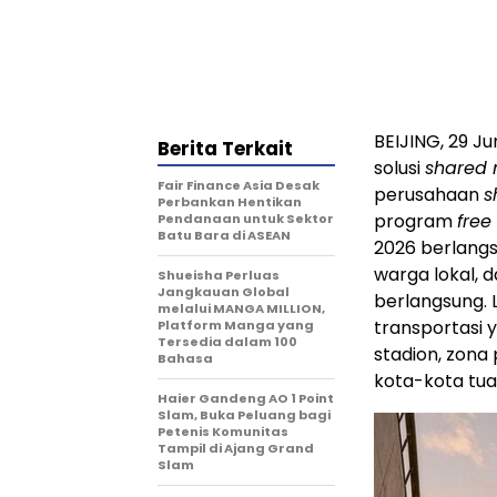
BEIJING
,
29 Ju
Berita Terkait
solusi
shared 
Fair Finance Asia Desak
perusahaan
s
Perbankan Hentikan
program
free
Pendanaan untuk Sektor
Batu Bara di ASEAN
2026 berlangs
warga lokal, 
Shueisha Perluas
Jangkauan Global
berlangsung. 
melalui MANGA MILLION,
transportasi 
Platform Manga yang
Tersedia dalam 100
stadion, zona 
Bahasa
kota-kota tu
Haier Gandeng AO 1 Point
Slam, Buka Peluang bagi
Petenis Komunitas
Tampil di Ajang Grand
Slam