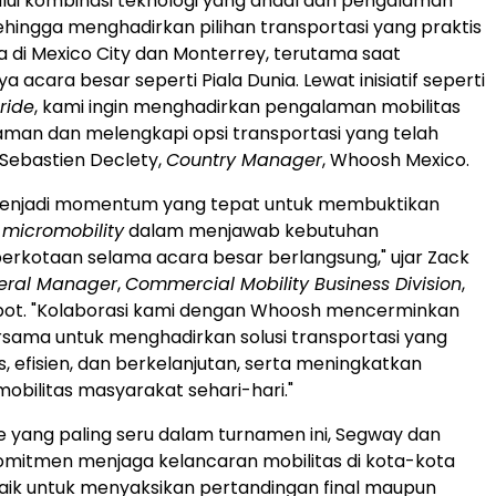
lui kombinasi teknologi yang andal dan pengalaman
ehingga menghadirkan pilihan transportasi yang praktis
 di Mexico City dan Monterrey, terutama saat
 acara besar seperti Piala Dunia. Lewat inisiatif seperti
 ride
, kami ingin menghadirkan pengalaman mobilitas
aman dan melengkapi opsi transportasi yang telah
r Sebastien Declety,
Country Manager
, Whoosh Mexico.
 menjadi momentum yang tepat untuk membuktikan
 micromobility
dalam menjawab kebutuhan
perkotaan selama acara besar berlangsung," ujar Zack
eral Manager
,
Commercial Mobility Business Division
,
ot. "Kolaborasi kami dengan Whoosh mencerminkan
sama untuk menghadirkan solusi transportasi yang
, efisien, dan berkelanjutan, serta meningkatkan
bilitas masyarakat sehari-hari."
 yang paling seru dalam turnamen ini, Segway dan
mitmen menjaga kelancaran mobilitas di kota-kota
aik untuk menyaksikan pertandingan final maupun