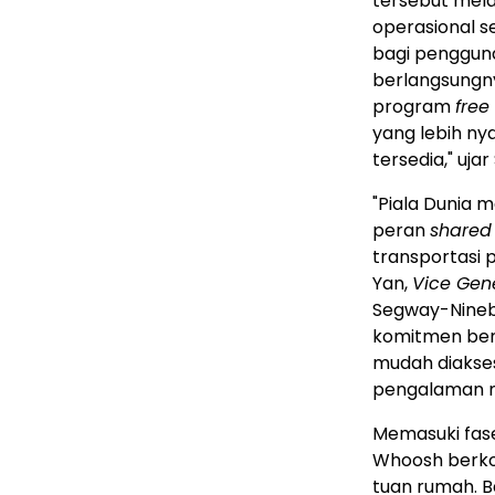
tersebut mela
operasional s
bagi pengguna
berlangsungnya
program
free
yang lebih ny
tersedia," uja
"Piala Dunia
peran
shared
transportasi 
Yan,
Vice Gen
Segway-Nineb
komitmen ber
mudah diakses
pengalaman mo
Memasuki fase
Whoosh berko
tuan rumah. B