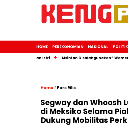
HOME
PEREKONOMIAN
NASIONAL
POLITIK
 Perjalanan Istri
Alsintan Disalahgunakan? Wamentan Ing
Home
Pers Rilis
/
Segway dan Whoosh L
di Meksiko Selama Pia
Dukung Mobilitas Per