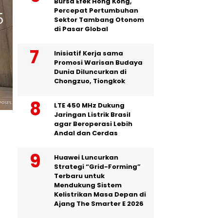
Bursa Efek Hong Kong,
Percepat Pertumbuhan
Sektor Tambang Otonom
di Pasar Global
Inisiatif Kerja sama
Promosi Warisan Budaya
Dunia Diluncurkan di
Chongzuo, Tiongkok
LTE 450 MHz Dukung
Jaringan Listrik Brasil
agar Beroperasi Lebih
Andal dan Cerdas
Huawei Luncurkan
Strategi “Grid-Forming”
Terbaru untuk
Mendukung Sistem
Kelistrikan Masa Depan di
Ajang The Smarter E 2026