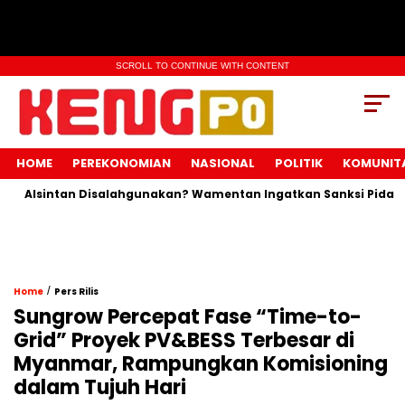
SCROLL TO CONTINUE WITH CONTENT
HOME
PEREKONOMIAN
NASIONAL
POLITIK
KOMUNIT
Alsintan Disalahgunakan? Wamentan Ingatkan Sanksi Pidana Me
/
Home
Pers Rilis
Sungrow Percepat Fase “Time-to-
Grid” Proyek PV&BESS Terbesar di
Myanmar, Rampungkan Komisioning
dalam Tujuh Hari