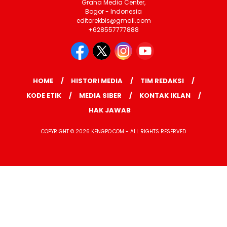
Graha Media Center,
Bogor - Indonesia
editorekbis@gmail.com
+628557777888
HOME
HISTORI MEDIA
TIM REDAKSI
KODE ETIK
MEDIA SIBER
KONTAK IKLAN
HAK JAWAB
COPYRIGHT © 2026 KENGPO.COM - ALL RIGHTS RESERVED