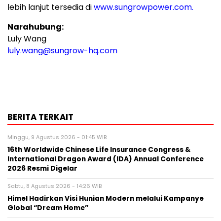
lebih lanjut tersedia di
www.sungrowpower.com.
Narahubung:
Luly Wang
luly.wang@sungrow-hq.com
BERITA TERKAIT
Minggu, 9 Agustus 2026 - 01:45 WIB
16th Worldwide Chinese Life Insurance Congress &
International Dragon Award (IDA) Annual Conference
2026 Resmi Digelar
Sabtu, 8 Agustus 2026 - 14:26 WIB
Himel Hadirkan Visi Hunian Modern melalui Kampanye
Global “Dream Home”