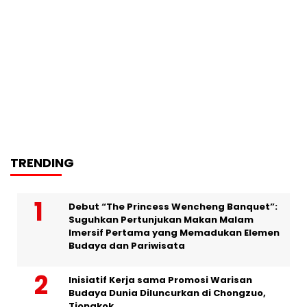
TRENDING
Debut “The Princess Wencheng Banquet”:
Suguhkan Pertunjukan Makan Malam
Imersif Pertama yang Memadukan Elemen
Budaya dan Pariwisata
Inisiatif Kerja sama Promosi Warisan
Budaya Dunia Diluncurkan di Chongzuo,
Tiongkok