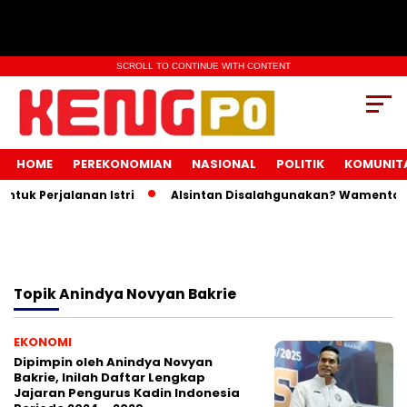
SCROLL TO CONTINUE WITH CONTENT
HOME
PEREKONOMIAN
NASIONAL
POLITIK
KOMUNIT
uk Perjalanan Istri
Alsintan Disalahgunakan? Wamentan I
Topik
Anindya Novyan Bakrie
EKONOMI
Dipimpin oleh Anindya Novyan
Bakrie, Inilah Daftar Lengkap
Jajaran Pengurus Kadin Indonesia