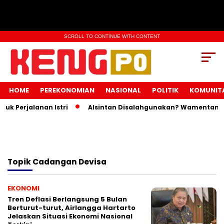
SCROLL TO CONTINUE WITH CONTENT
HOME
PEREKONOMIAN
NASIONAL
POLITIK
KOMUNIT
k Perjalanan Istri
Alsintan Disalahgunakan? Wamentan Ing
Topik
Cadangan Devisa
EKONOMI
Tren Deflasi Berlangsung 5 Bulan
Berturut-turut, Airlangga Hartarto
Jelaskan Situasi Ekonomi Nasional