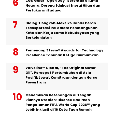
CGN Gelar “Open Day” Serentak di Lima
Negara, Dorong Edukasi Energi Hijau dan
Pertukaran Budaya
Dialog Tiongkok-Meksiko Bahas Peran
Transportasi Rel dalam Pembangunan
Kota dan Kerja sama Kebudayaan yang
Berkelanjutan
Pemenang Stevie® Awards for Technology
Excellence Tahunan Ketiga Diumumkan
Valvoline™ Global, “The Original Motor
Oil”, Percepat Pertumbuhan di Asia
Pasifik Lewat Kemitraan dengan Horse
Powertrain
Menemukan Ketenangan di Tengah
Riuhnya Stadion: Hisense Hadirkan
Pengalaman FIFA World Cup 2026™ yang
Lebih Inklusif di 16 Kota Tuan Rumah