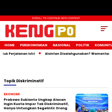
SCROLL TO CONTINUE WITH CONTENT
HOME
PEREKONOMIAN
NASIONAL
POLITIK
KOMUNIT
k Perjalanan Istri
Alsintan Disalahgunakan? Wamentan In
Topik
Diskriminatif
EKONOMI
Prabowo Subianto Ungkap Alasan
Ingin Kuota Impor Tak Diskriminatif,
Hanya Untungkan Segelintir Orang