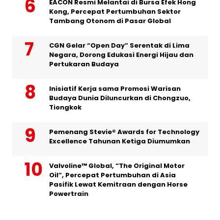
EACON Resmi Melantai di Bursa Efek Hong
Kong, Percepat Pertumbuhan Sektor
Tambang Otonom di Pasar Global
CGN Gelar “Open Day” Serentak di Lima
Negara, Dorong Edukasi Energi Hijau dan
Pertukaran Budaya
Inisiatif Kerja sama Promosi Warisan
Budaya Dunia Diluncurkan di Chongzuo,
Tiongkok
Pemenang Stevie® Awards for Technology
Excellence Tahunan Ketiga Diumumkan
Valvoline™ Global, “The Original Motor
Oil”, Percepat Pertumbuhan di Asia
Pasifik Lewat Kemitraan dengan Horse
Powertrain