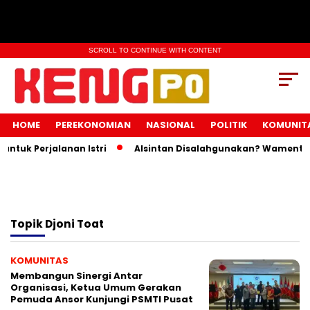
SCROLL TO CONTINUE WITH CONTENT
HOME
PEREKONOMIAN
NASIONAL
POLITIK
KOMUNIT
tuk Perjalanan Istri
Alsintan Disalahgunakan? Wamentan 
Topik
Djoni Toat
KOMUNITAS
Membangun Sinergi Antar
Organisasi, Ketua Umum Gerakan
Pemuda Ansor Kunjungi PSMTI Pusat