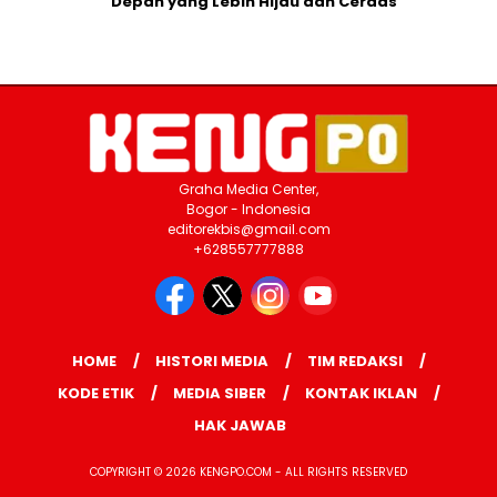
Depan yang Lebih Hijau dan Cerdas
Graha Media Center,
Bogor - Indonesia
editorekbis@gmail.com
+628557777888
HOME
HISTORI MEDIA
TIM REDAKSI
KODE ETIK
MEDIA SIBER
KONTAK IKLAN
HAK JAWAB
COPYRIGHT © 2026 KENGPO.COM - ALL RIGHTS RESERVED