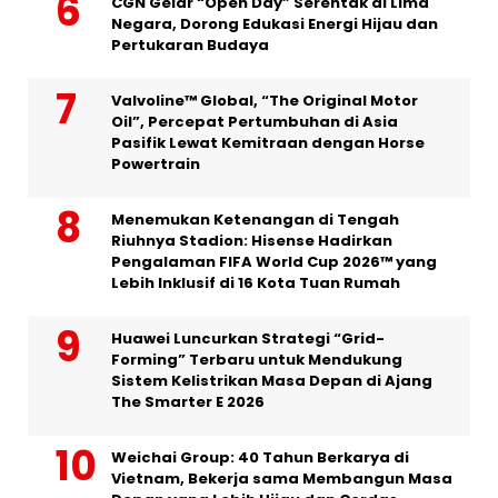
CGN Gelar “Open Day” Serentak di Lima
Negara, Dorong Edukasi Energi Hijau dan
Pertukaran Budaya
Valvoline™ Global, “The Original Motor
Oil”, Percepat Pertumbuhan di Asia
Pasifik Lewat Kemitraan dengan Horse
Powertrain
Menemukan Ketenangan di Tengah
Riuhnya Stadion: Hisense Hadirkan
Pengalaman FIFA World Cup 2026™ yang
Lebih Inklusif di 16 Kota Tuan Rumah
Huawei Luncurkan Strategi “Grid-
Forming” Terbaru untuk Mendukung
Sistem Kelistrikan Masa Depan di Ajang
The Smarter E 2026
Weichai Group: 40 Tahun Berkarya di
Vietnam, Bekerja sama Membangun Masa