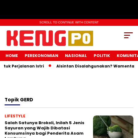
SCROLL TO CONTINUE WITH CONTENT
HOME
PEREKONOMIAN
NASIONAL
POLITIK
KOMUNIT
uk Perjalanan Istri
Alsintan Disalahgunakan? Wamentan In
Topik
GERD
LIFESTYLE
Salah Satunya Brokoli, Inilah 5 Jenis
Sayuran yang Wajib Dibatasi
Konsumsìnya bagi Penderita Asam