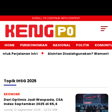
SCROLL TO CONTINUE WITH CONTENT
HOME
PEREKONOMIAN
NASIONAL
POLITIK
KOMUNIT
tuk Perjalanan Istri
Alsintan Disalahgunakan? Wamentan I
Topik
IHSG 2025
EKONOMI
Dari Optimis Jadi Waspada, CSA
Index September 2025 di 65,4
Jumat, 12 September 2025 - 22:02 WIB