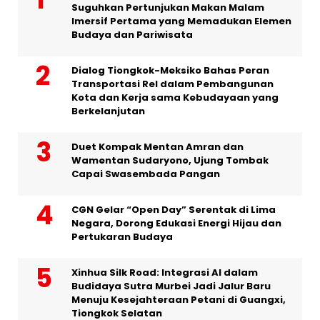
Suguhkan Pertunjukan Makan Malam
Imersif Pertama yang Memadukan Elemen
Budaya dan Pariwisata
Dialog Tiongkok-Meksiko Bahas Peran
Transportasi Rel dalam Pembangunan
Kota dan Kerja sama Kebudayaan yang
Berkelanjutan
Duet Kompak Mentan Amran dan
Wamentan Sudaryono, Ujung Tombak
Capai Swasembada Pangan
CGN Gelar “Open Day” Serentak di Lima
Negara, Dorong Edukasi Energi Hijau dan
Pertukaran Budaya
Xinhua Silk Road: Integrasi AI dalam
Budidaya Sutra Murbei Jadi Jalur Baru
Menuju Kesejahteraan Petani di Guangxi,
Tiongkok Selatan