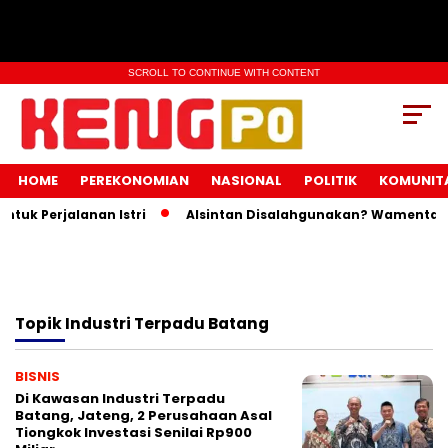
SCROLL TO CONTINUE WITH CONTENT
HOME
PEREKONOMIAN
NASIONAL
POLITIK
KOMUNIT
uk Perjalanan Istri
Alsintan Disalahgunakan? Wamentan I
Topik
Industri Terpadu Batang
BISNIS
Di Kawasan Industri Terpadu
Batang, Jateng, 2 Perusahaan Asal
Tiongkok Investasi Senilai Rp900