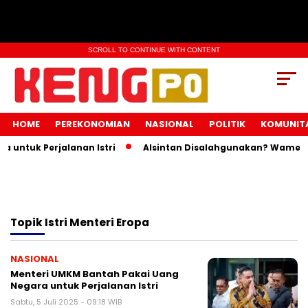
SCROLL TO CONTINUE WITH CONTENT
HOME
PEREKONOMIAN
NASIONAL
POLITIK
KOMUNIT
untuk Perjalanan Istri
Alsintan Disalahgunakan? Wamentan
Topik
Istri Menteri Eropa
NASIONAL
Menteri UMKM Bantah Pakai Uang
Negara untuk Perjalanan Istri
Sabtu, 5 Juli 2025 - 09:18 WIB