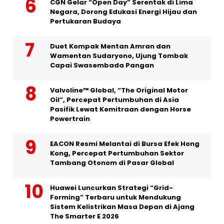
CGN Gelar “Open Day” Serentak di Lima
Negara, Dorong Edukasi Energi Hijau dan
Pertukaran Budaya
Duet Kompak Mentan Amran dan
Wamentan Sudaryono, Ujung Tombak
Capai Swasembada Pangan
Valvoline™ Global, “The Original Motor
Oil”, Percepat Pertumbuhan di Asia
Pasifik Lewat Kemitraan dengan Horse
Powertrain
EACON Resmi Melantai di Bursa Efek Hong
Kong, Percepat Pertumbuhan Sektor
Tambang Otonom di Pasar Global
Huawei Luncurkan Strategi “Grid-
Forming” Terbaru untuk Mendukung
Sistem Kelistrikan Masa Depan di Ajang
The Smarter E 2026