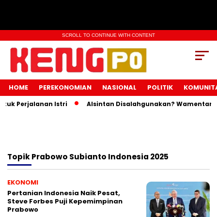
SCROLL TO CONTINUE WITH CONTENT
HOME
PEREKONOMIAN
NASIONAL
POLITIK
KOMUNIT
k Perjalanan Istri
Alsintan Disalahgunakan? Wamentan In
Topik
Prabowo Subianto Indonesia 2025
EKONOMI
Pertanian Indonesia Naik Pesat,
Steve Forbes Puji Kepemimpinan
Prabowo