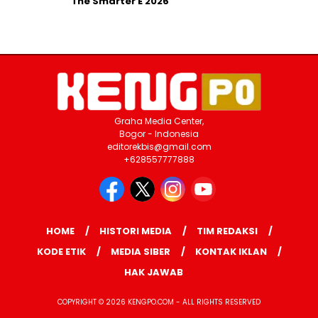
The Smarter E 2026
Graha Media Center,
Bogor - Indonesia
editorekbis@gmail.com
+628557777888
HOME
HISTORI MEDIA
TIM REDAKSI
KODE ETIK
MEDIA SIBER
KONTAK IKLAN
HAK JAWAB
COPYRIGHT © 2026 KENGPO.COM - ALL RIGHTS RESERVED