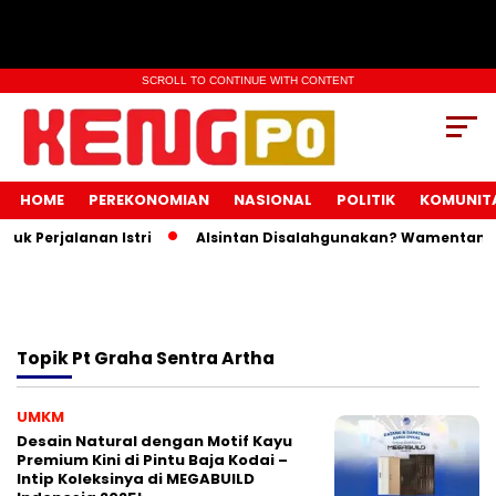
SCROLL TO CONTINUE WITH CONTENT
HOME
PEREKONOMIAN
NASIONAL
POLITIK
KOMUNIT
k Perjalanan Istri
Alsintan Disalahgunakan? Wamentan Ing
Topik
Pt Graha Sentra Artha
UMKM
Desain Natural dengan Motif Kayu
Premium Kini di Pintu Baja Kodai –
Intip Koleksinya di MEGABUILD