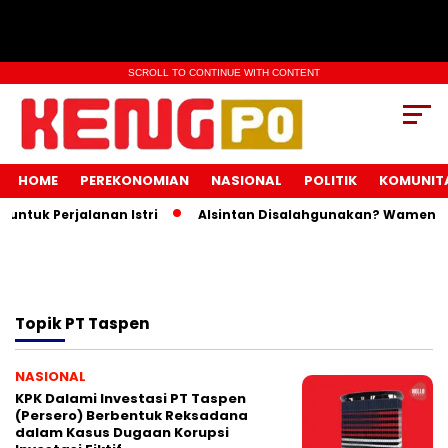
SCROLL TO CONTINUE WITH CONTENT
HOME
PEREKONOMIAN
NASIONAL
POLITIK
KOMUNIT
ntuk Perjalanan Istri
Alsintan Disalahgunakan? Wamentan 
Topik
PT Taspen
NASIONAL
KPK Dalami Investasi PT Taspen
(Persero) Berbentuk Reksadana
dalam Kasus Dugaan Korupsi