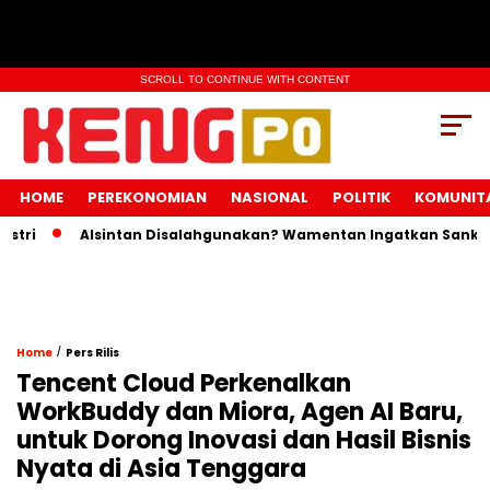
SCROLL TO CONTINUE WITH CONTENT
HOME
PEREKONOMIAN
NASIONAL
POLITIK
KOMUNIT
Alsintan Disalahgunakan? Wamentan Ingatkan Sanksi Pida
/
Home
Pers Rilis
Tencent Cloud Perkenalkan
WorkBuddy dan Miora, Agen AI Baru,
untuk Dorong Inovasi dan Hasil Bisnis
Nyata di Asia Tenggara