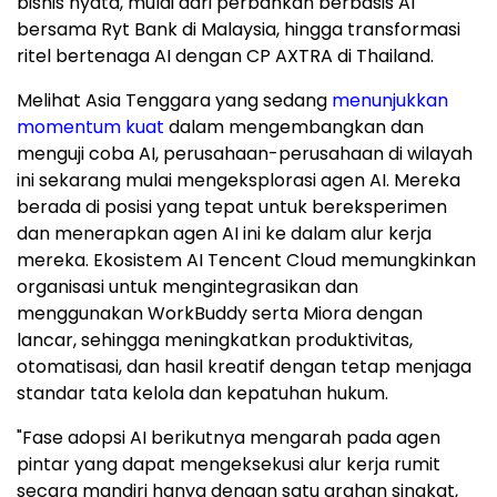
bisnis nyata, mulai dari perbankan berbasis AI
bersama Ryt Bank di Malaysia, hingga transformasi
ritel bertenaga AI dengan CP AXTRA di Thailand.
Melihat Asia Tenggara yang sedang
menunjukkan
momentum kuat
dalam mengembangkan dan
menguji coba AI, perusahaan-perusahaan di wilayah
ini sekarang mulai mengeksplorasi agen AI. Mereka
berada di posisi yang tepat untuk bereksperimen
dan menerapkan agen AI ini ke dalam alur kerja
mereka. Ekosistem AI Tencent Cloud memungkinkan
organisasi untuk mengintegrasikan dan
menggunakan WorkBuddy serta Miora dengan
lancar, sehingga meningkatkan produktivitas,
otomatisasi, dan hasil kreatif dengan tetap menjaga
standar tata kelola dan kepatuhan hukum.
"Fase adopsi AI berikutnya mengarah pada agen
pintar yang dapat mengeksekusi alur kerja rumit
secara mandiri hanya dengan satu arahan singkat,