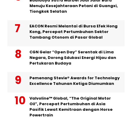
Budidaya Sutra Murbei Jadi Jalur Baru
Menuju Kesejahteraan Petani di Guangxi,
Tiongkok Selatan
EACON Resmi Melantai di Bursa Efek Hong
Kong, Percepat Pertumbuhan Sektor
Tambang Otonom di Pasar Global
CGN Gelar “Open Day” Serentak di Lima
Negara, Dorong Edukasi Energi Hijau dan
Pertukaran Budaya
Pemenang Stevie® Awards for Technology
Excellence Tahunan Ketiga Diumumkan
Valvoline™ Global, “The Original Motor
Oil”, Percepat Pertumbuhan di Asia
Pasifik Lewat Kemitraan dengan Horse
Powertrain