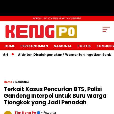
SCROLL TO CONTINUE WITH CONTENT
HOME
PEREKONOMIAN
NASIONAL
POLITIK
KOMUNIT
Alsintan Disalahgunakan? Wamentan Ingatkan Sanksi Pida
/
Home
NASIONAL
Terkait Kasus Pencurian BTS, Polisi
Gandeng Interpol untuk Buru Warga
Tiongkok yang Jadi Penadah
Tim Keng Po
- Pewarta