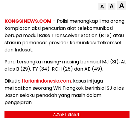
A
A
A
KONGSINEWS.COM
– Polisi menangkap lima orang
komplotan aksi pencurian alat telekomunikasi
berupa modul Base Transceiver Station (BTS) atau
stasiun pemancar provider komunikasi Telkomsel
dan Indosat.
Para tersangka masing-masing berinisial MJ (31), AL
alias B (29), TY (34), RCH (25) dan AB (49).
Dikutip
Harianindonesia.com
, kasus ini juga
melibatkan seorang WN Tiongkok berinisial SJ alias
Jason selaku penadah yang masih dalam
pengejaran.
ADVERTISEMENT