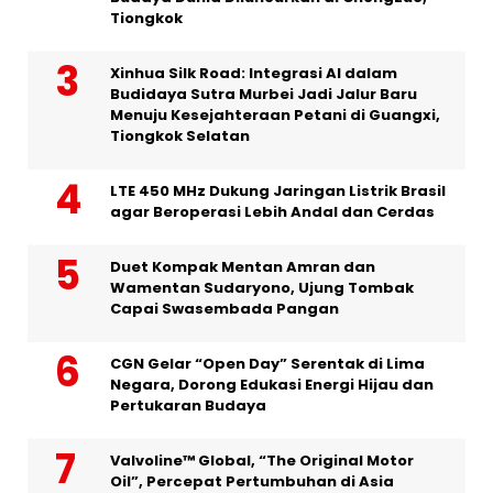
Tiongkok
Xinhua Silk Road: Integrasi AI dalam
Budidaya Sutra Murbei Jadi Jalur Baru
Menuju Kesejahteraan Petani di Guangxi,
Tiongkok Selatan
LTE 450 MHz Dukung Jaringan Listrik Brasil
agar Beroperasi Lebih Andal dan Cerdas
Duet Kompak Mentan Amran dan
Wamentan Sudaryono, Ujung Tombak
Capai Swasembada Pangan
CGN Gelar “Open Day” Serentak di Lima
Negara, Dorong Edukasi Energi Hijau dan
Pertukaran Budaya
Valvoline™ Global, “The Original Motor
Oil”, Percepat Pertumbuhan di Asia