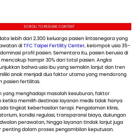
SCROLL TO RESUME CONTENT
ata lebih dari 2.300 keluarga pasien lintasnegara yang
rawatan di
TFC Taipei Fertility Center,
kelompok usia 35–
minasi profil pasien. Sementara itu, pasien berusia di
 mencakup hampir 30% dari total pasien. Angka
njukkan bahwa usia ibu yang semakin lanjut dan tren
liki anak menjadi dua faktor utama yang mendorong
 pasien fertilitas.
n yang menghadapi masalah kesuburan, faktor
ketika memilih destinasi layanan medis tidak hanya
da tingkat keberhasilan terapi. Pengalaman klinis,
atorium, kondisi regulasi, transparansi biaya, dukungan
dwalan perawatan, hingga layanan tindak lanjut juga
r penting dalam proses pengambilan keputusan.