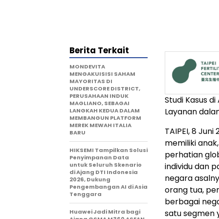
Berita Terkait
MONDEVITA
MENGAKUISISI SAHAM
MAYORITAS DI
UNDERSCORE DISTRICT,
PERUSAHAAN INDUK
Studi Kasus di
MAGLIANO, SEBAGAI
Layanan dalam
LANGKAH KEDUA DALAM
MEMBANGUN PLATFORM
MEREK MEWAH ITALIA
TAIPEI, 8 Jun
BARU
memiliki anak,
HIKSEMI Tampilkan Solusi
perhatian glo
Penyimpanan Data
untuk Seluruh Skenario
individu dan 
di Ajang DTI Indonesia
negara asalny
2026, Dukung
Pengembangan AI di Asia
orang tua, pe
Tenggara
berbagai negar
Huawei Jadi Mitra bagi
satu segmen y