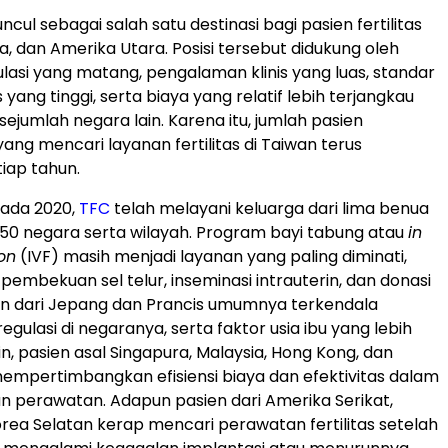
ncul sebagai salah satu destinasi bagi pasien fertilitas
pa, dan Amerika Utara. Posisi tersebut didukung oleh
lasi yang matang, pengalaman klinis yang luas, standar
yang tinggi, serta biaya yang relatif lebih terjangkau
ejumlah negara lain. Karena itu, jumlah pasien
yang mencari layanan fertilitas di Taiwan terus
iap tahun.
pada 2020,
TFC
telah melayani keluarga dari lima benua
i 50 negara serta wilayah. Program bayi tabung atau
in
ion
(IVF) masih menjadi layanan yang paling diminati,
 pembekuan sel telur, inseminasi intrauterin, dan donasi
sien dari Jepang dan Prancis umumnya terkendala
ulasi di negaranya, serta faktor usia ibu yang lebih
 lain, pasien asal Singapura, Malaysia, Hong Kong, dan
empertimbangkan efisiensi biaya dan efektivitas dalam
 perawatan. Adapun pasien dari Amerika Serikat,
Korea Selatan kerap mencari perawatan fertilitas setelah