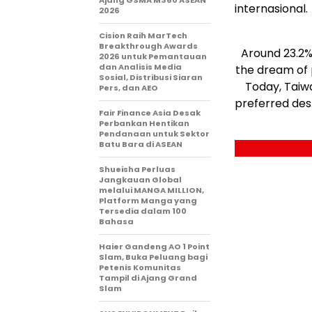
Ajang GSMA M360 ASEAN
internasional.
2026
Cision Raih MarTech
Breakthrough Awards
Around 23.2% 
2026 untuk Pemantauan
dan Analisis Media
the dream of p
Sosial, Distribusi Siaran
Today, Taiw
Pers, dan AEO
preferred dest
Fair Finance Asia Desak
Perbankan Hentikan
Pendanaan untuk Sektor
Batu Bara di ASEAN
Shueisha Perluas
Jangkauan Global
melalui MANGA MILLION,
Platform Manga yang
Tersedia dalam 100
Bahasa
Haier Gandeng AO 1 Point
Slam, Buka Peluang bagi
Petenis Komunitas
Tampil di Ajang Grand
Slam