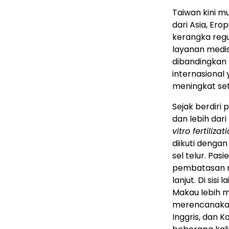
Taiwan kini mu
dari Asia, Ero
kerangka regu
layanan medis 
dibandingkan s
internasional 
meningkat set
Sejak berdiri 
dan lebih dar
vitro fertilizat
diikuti dengan
sel telur. Pa
pembatasan reg
lanjut. Di sisi
Makau lebih m
merencanakan
Inggris, dan 