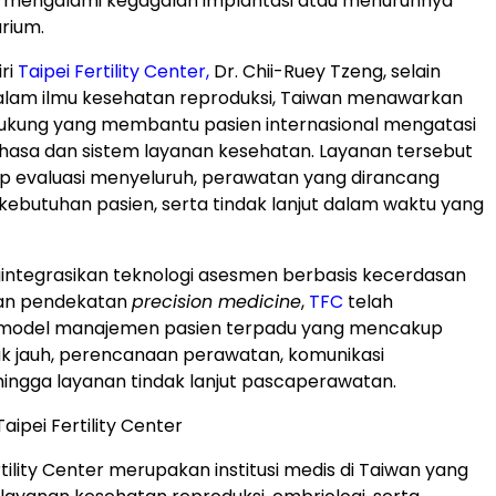
i mengalami kegagalan implantasi atau menurunnya
rium.
ri
Taipei Fertility Center,
Dr. Chii-Ruey Tzeng, selain
alam ilmu kesehatan reproduksi, Taiwan menawarkan
ukung yang membantu pasien internasional mengatasi
asa dan sistem layanan kesehatan. Layanan tersebut
p evaluasi menyeluruh, perawatan yang dirancang
 kebutuhan pasien, serta tindak lanjut dalam waktu yang
ntegrasikan teknologi asesmen berbasis kecerdasan
dan pendekatan
precision medicine
,
TFC
telah
odel manajemen pasien terpadu yang mencakup
rak jauh, perencanaan perawatan, komunikasi
hingga layanan tindak lanjut pascaperawatan.
ipei Fertility Center
tility Center merupakan institusi medis di Taiwan yang