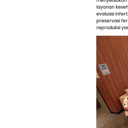
menyediakan l
layanan keseh
evaluasi infer
preservasi fer
reproduksi ya