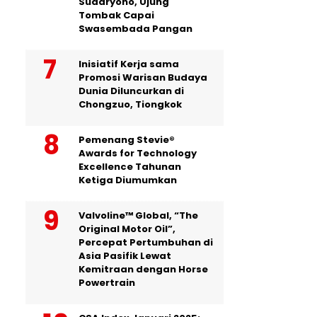
Sudaryono, Ujung
Tombak Capai
Swasembada Pangan
Inisiatif Kerja sama
Promosi Warisan Budaya
Dunia Diluncurkan di
Chongzuo, Tiongkok
Pemenang Stevie®
Awards for Technology
Excellence Tahunan
Ketiga Diumumkan
Valvoline™ Global, “The
Original Motor Oil”,
Percepat Pertumbuhan di
Asia Pasifik Lewat
Kemitraan dengan Horse
Powertrain