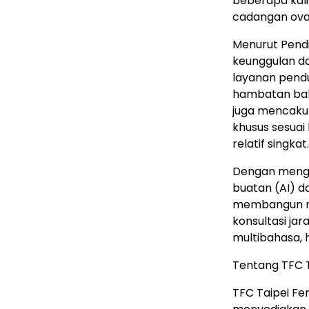
beberapa kal
cadangan ova
Menurut Pendi
keunggulan d
layanan pend
hambatan bah
juga mencaku
khusus sesuai
relatif singkat.
Dengan mengi
buatan (AI) 
membangun m
konsultasi ja
multibahasa, 
Tentang TFC Ta
TFC Taipei Fer