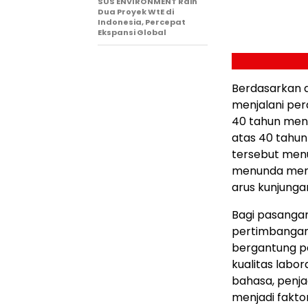
SUS ENVIRONMENT Raih
Dua Proyek WtE di
Indonesia, Percepat
Ekspansi Global
Berdasarkan d
menjalani pe
40 tahun mendo
atas 40 tahun
tersebut menu
menunda memi
arus kunjungan
Bagi pasanga
pertimbangan 
bergantung pa
kualitas labor
bahasa, penja
menjadi fakto