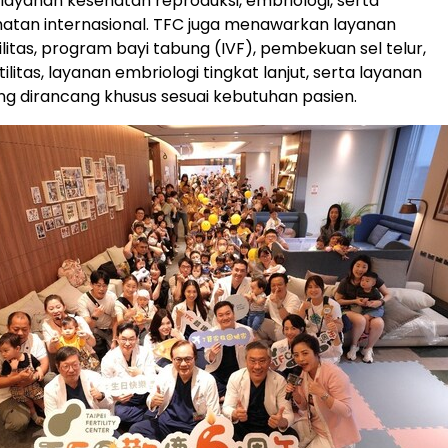
ayanan kesehatan reproduksi, embriologi, serta
atan internasional. TFC juga menawarkan layanan
tilitas, program bayi tabung (IVF), pembekuan sel telur,
tilitas, layanan embriologi tingkat lanjut, serta layanan
ng dirancang khusus sesuai kebutuhan pasien.