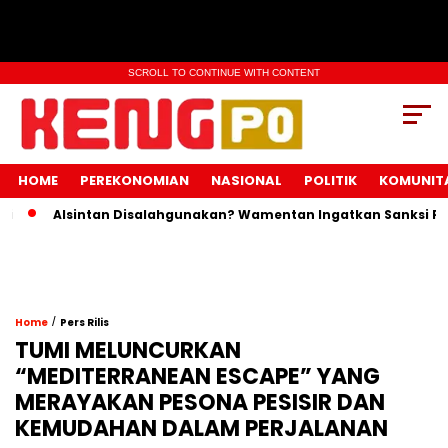
SCROLL TO CONTINUE WITH CONTENT
HOME
PEREKONOMIAN
NASIONAL
POLITIK
KOMUNIT
Alsintan Disalahgunakan? Wamentan Ingatkan Sanksi Pidana Me
/
Home
Pers Rilis
TUMI MELUNCURKAN
“MEDITERRANEAN ESCAPE” YANG
MERAYAKAN PESONA PESISIR DAN
KEMUDAHAN DALAM PERJALANAN