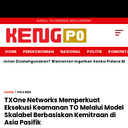
SCROLL TO CONTINUE WITH CONTENT
HOME
PEREKONOMIAN
NASIONAL
POLITIK
KOMUNIT
tan Disalahgunakan? Wamentan Ingatkan Sanksi Pidana Menanti
/
Home
Pers Rilis
TXOne Networks Memperkuat
Eksekusi Keamanan TO Melalui Model
Skalabel Berbasiskan Kemitraan di
Asia Pasifik