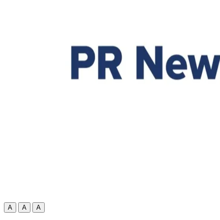
A
A
A