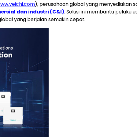
ww.veichi.com
), perusahaan global yang menyediakan sol
rsial dan industri (C&I)
. Solusi ini membantu pelaku u
global yang berjalan semakin cepat.