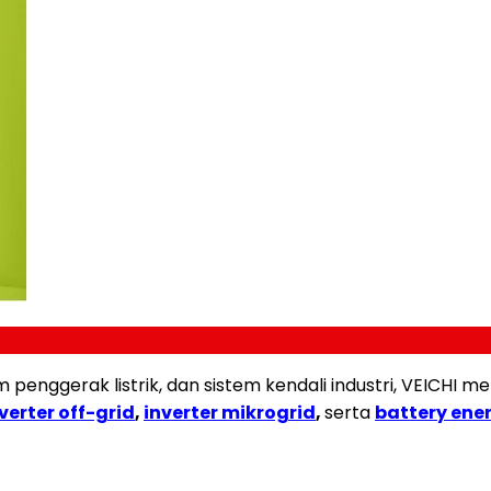
m penggerak listrik, dan sistem kendali industri, VEICH
verter off-grid
,
inverter mikrogrid
,
serta
battery ene