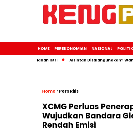
HOME
PEREKONOMIAN
NASIONAL
POLITIK
ntuk Perjalanan Istri
Alsintan Disalahgunakan? Wamentan 
Home
Pers Rilis
/
XCMG Perluas Penerapa
Wujudkan Bandara Glob
Rendah Emisi