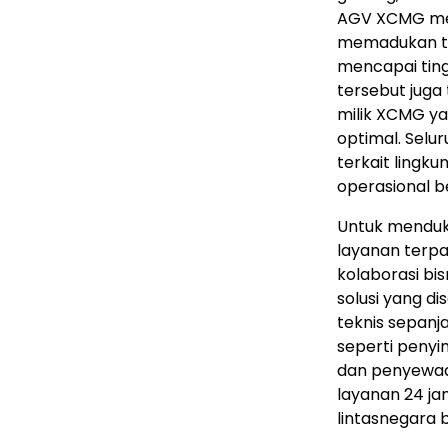
AGV XCMG memi
memadukan tek
mencapai tingk
tersebut juga
milik XCMG y
optimal. Selu
terkait lingk
operasional b
Untuk menduk
layanan terp
kolaborasi bi
solusi yang d
teknis sepanj
seperti penyi
dan penyewaan
layanan 24 ja
lintasnegara 