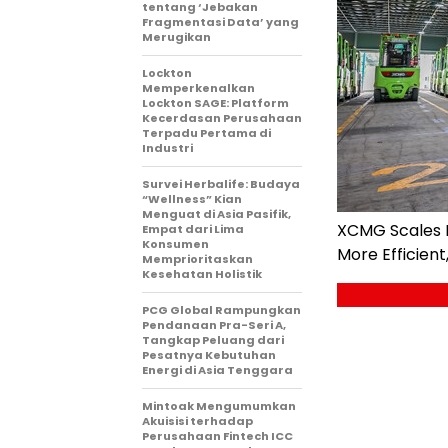
tentang ‘Jebakan
Fragmentasi Data’ yang
Merugikan
Lockton
Memperkenalkan
Lockton SAGE: Platform
Kecerdasan Perusahaan
Terpadu Pertama di
Industri
Survei Herbalife: Budaya
“Wellness” Kian
Menguat di Asia Pasifik,
XCMG Scales De
Empat dari Lima
Konsumen
More Efficien
Memprioritaskan
Kesehatan Holistik
PCG Global Rampungkan
Pendanaan Pra-Seri A,
Tangkap Peluang dari
Pesatnya Kebutuhan
Energi di Asia Tenggara
Mintoak Mengumumkan
Akuisisi terhadap
Perusahaan Fintech ICC