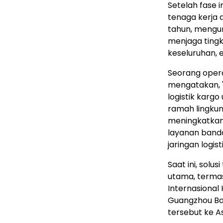
Setelah fase 
tenaga kerja 
tahun, mengur
menjaga tingk
keseluruhan, 
Seorang opera
mengatakan, "
logistik kargo
ramah lingkun
meningkatkan e
layanan banda
jaringan logis
Saat ini, solu
utama, termas
Internasional
Guangzhou Bai
tersebut ke A