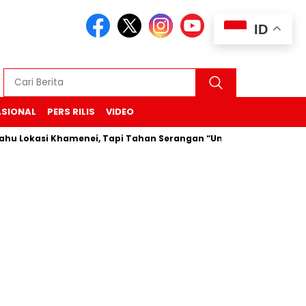
ID
ASIONAL
PERS RILIS
VIDEO
asi Khamenei, Tapi Tahan Serangan “Untuk Sekarang”
Dur