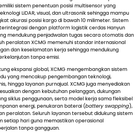
liki sistem penentuan posisi multisensor yang
nologi LiDAR, visual, dan ultrasonik sehingga mampu
at akurasi posisi kargo di bawah 10 milimeter. Sistem
 terintegrasi dengan platform logistik cerdas Hanyun
ang mendukung penjadwalan tugas secara otomatis dan
ruh peralatan XCMG memenuhi standar internasional
ungan dan keselamatan kerja sehingga mendukung
erkelanjutan tanpa emisi.
ung ekspansi global, XCMG mengembangkan sistem
adu yang mencakup pengembangan teknologi,
snis, hingga layanan purnajual. XCMG juga menyediakan
isesuaikan dengan kebutuhan pelanggan, dukungan
ang siklus penggunaan, serta model kerja sama fleksibel
mpanan energi, penukaran baterai (
battery swapping
),
 peralatan. Seluruh layanan tersebut didukung sistem
m setiap hari guna memastikan operasional
berjalan tanpa gangguan.