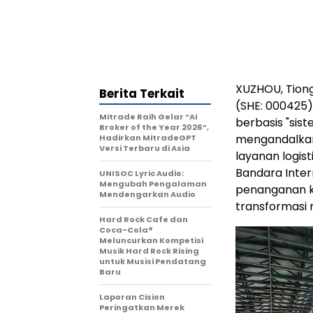
XUZHOU, Tion
Berita Terkait
(SHE: 000425)
Mitrade Raih Gelar “AI
berbasis "sis
Broker of the Year 2026”,
mengandalkan
Hadirkan MitradeGPT
Versi Terbaru di Asia
layanan logist
Bandara Inter
UNISOC Lyric Audio:
Mengubah Pengalaman
penanganan k
Mendengarkan Audio
transformasi 
Hard Rock Cafe dan
Coca-Cola®
Meluncurkan Kompetisi
Musik Hard Rock Rising
untuk Musisi Pendatang
Baru
Laporan Cision
Peringatkan Merek