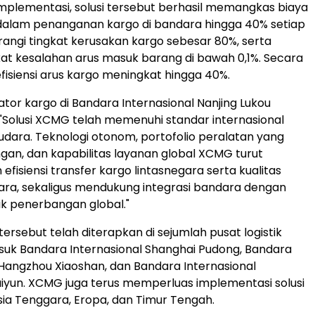
implementasi, solusi tersebut berhasil memangkas biaya
dalam penanganan kargo di bandara hingga 40% setiap
angi tingkat kerusakan kargo sebesar 80%, serta
at kesalahan arus masuk barang di bawah 0,1%. Secara
efisiensi arus kargo meningkat hingga 40%.
tor kargo di Bandara Internasional Nanjing Lukou
Solusi XCMG telah memenuhi standar internasional
 udara. Teknologi otonom, portofolio peralatan yang
gan, dan kapabilitas layanan global XCMG turut
fisiensi transfer kargo lintasnegara serta kualitas
ra, sekaligus mendukung integrasi bandara dengan
tik penerbangan global."
si tersebut telah diterapkan di sejumlah pusat logistik
uk Bandara Internasional Shanghai Pudong, Bandara
 Hangzhou Xiaoshan, dan Bandara Internasional
yun. XCMG juga terus memperluas implementasi solusi
sia Tenggara, Eropa, dan Timur Tengah.