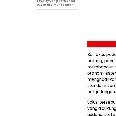
Loyalty yang Berkantor
Pusat di Timur Tengah.
Berfokus pada
barang, penur
membangun sis
otonom, siste
menghadirkan
standar intern
pergudangan, s
Solusi terse
yang didukung 
gudang, sert