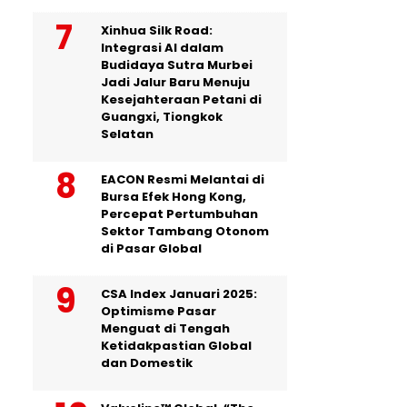
Xinhua Silk Road:
Integrasi AI dalam
Budidaya Sutra Murbei
Jadi Jalur Baru Menuju
Kesejahteraan Petani di
Guangxi, Tiongkok
Selatan
EACON Resmi Melantai di
Bursa Efek Hong Kong,
Percepat Pertumbuhan
Sektor Tambang Otonom
di Pasar Global
CSA Index Januari 2025:
Optimisme Pasar
Menguat di Tengah
Ketidakpastian Global
dan Domestik