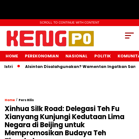
SCROLL TO CONTINUE WITH CONTENT
HOME
PEREKONOMIAN
NASIONAL
POLITIK
KOMUNIT
ri
Alsintan Disalahgunakan? Wamentan Ingatkan Sanksi Pi
/
Home
Pers Rilis
Xinhua Silk Road: Delegasi Teh Fu
Xianyang Kunjungi Kedutaan Lima
Negara di Beijing untuk
Mempromosikan Budaya Teh