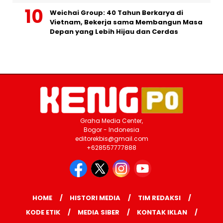
Weichai Group: 40 Tahun Berkarya di
Vietnam, Bekerja sama Membangun Masa
Depan yang Lebih Hijau dan Cerdas
Graha Media Center,
Bogor - Indonesia
editorekbis@gmail.com
+628557777888
HOME
HISTORI MEDIA
TIM REDAKSI
KODE ETIK
MEDIA SIBER
KONTAK IKLAN