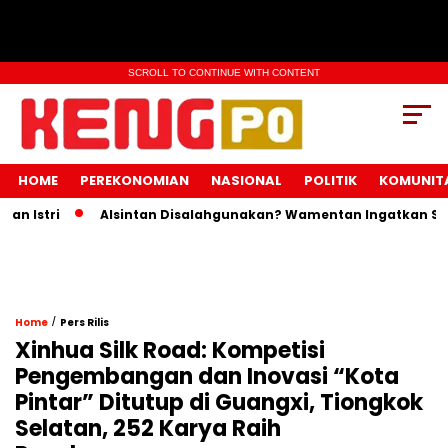
SCROLL TO CONTINUE WITH CONTENT
HOME
PEREKONOMIAN
NASIONAL
POLITIK
KOMUNIT
stri
Alsintan Disalahgunakan? Wamentan Ingatkan Sanksi 
/
Home
Pers Rilis
Xinhua Silk Road: Kompetisi
Pengembangan dan Inovasi “Kota
Pintar” Ditutup di Guangxi, Tiongkok
Selatan, 252 Karya Raih