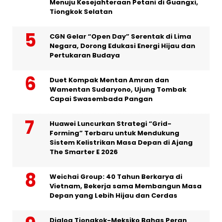
Menuju Kesejahteraan Petani di Guangxi,
Tiongkok Selatan
CGN Gelar “Open Day” Serentak di Lima
Negara, Dorong Edukasi Energi Hijau dan
Pertukaran Budaya
Duet Kompak Mentan Amran dan
Wamentan Sudaryono, Ujung Tombak
Capai Swasembada Pangan
Huawei Luncurkan Strategi “Grid-
Forming” Terbaru untuk Mendukung
Sistem Kelistrikan Masa Depan di Ajang
The Smarter E 2026
Weichai Group: 40 Tahun Berkarya di
Vietnam, Bekerja sama Membangun Masa
Depan yang Lebih Hijau dan Cerdas
Dialog Tiongkok-Meksiko Bahas Peran