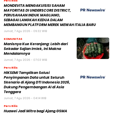
Pers Rilis
MONDEVITA MENGAKUISISI SAHAM
MAYORITAS DI UNDERSCORE DISTRICT,
PERUSAHAAN INDUK MAGLIANO,
SEBAGAI LANGKAH KEDUA DALAM
MEMBANGUN PLATFORM MEREK MEWAH ITALIA BARU
Jumat, 7 Agu 2026 - 09:32 WIB
KOMUNITAS
Manisnya Kue Keranjang: Lebih dari
Sekadar Sajian Imlek, Ini Makna
Mendalamnya
Jumat, 7 Agu 2026 - 07:03 WIB
Pers Rilis
HIKSEMI Tampilkan Solusi
Penyimpanan Data untuk Seluruh
Skenario di Ajang DTI Indonesia 2026,
Dukung Pengembangan AI di Asia
Tenggara
Jumat, 7 Agu 2026 - 04:14 WIB
Pers Rilis
Huawei Jadi Mitra bagi Ajang GSMA