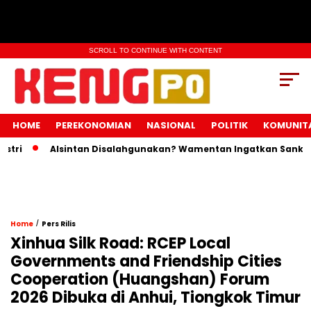
SCROLL TO CONTINUE WITH CONTENT
HOME
PEREKONOMIAN
NASIONAL
POLITIK
KOMUNIT
i
Alsintan Disalahgunakan? Wamentan Ingatkan Sanksi Pid
/
Home
Pers Rilis
Xinhua Silk Road: RCEP Local
Governments and Friendship Cities
Cooperation (Huangshan) Forum
2026 Dibuka di Anhui, Tiongkok Timur