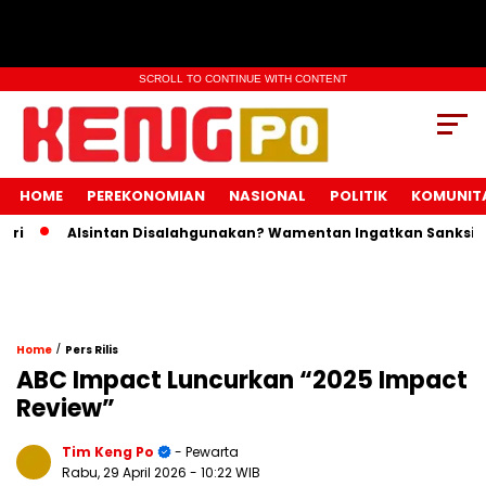
SCROLL TO CONTINUE WITH CONTENT
HOME
PEREKONOMIAN
NASIONAL
POLITIK
KOMUNIT
Alsintan Disalahgunakan? Wamentan Ingatkan Sanksi Pidan
/
Home
Pers Rilis
ABC Impact Luncurkan “2025 Impact
Review”
Tim Keng Po
- Pewarta
Rabu, 29 April 2026
- 10:22 WIB