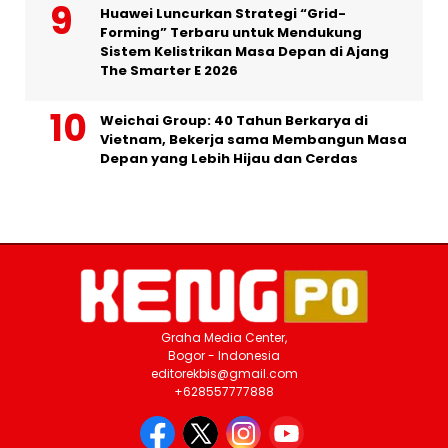
Huawei Luncurkan Strategi “Grid-
Forming” Terbaru untuk Mendukung
Sistem Kelistrikan Masa Depan di Ajang
The Smarter E 2026
Weichai Group: 40 Tahun Berkarya di
Vietnam, Bekerja sama Membangun Masa
Depan yang Lebih Hijau dan Cerdas
Graha Media Center,
Bogor - Indonesia
editorekbis@gmail.com
+628557777888