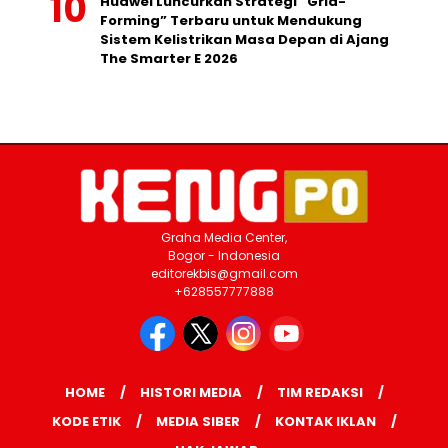
Huawei Luncurkan Strategi “Grid-
Forming” Terbaru untuk Mendukung
Sistem Kelistrikan Masa Depan di Ajang
The Smarter E 2026
Graha Media Center,
Bogor - Indonesia
editorekbis@gmail.com
+628557777888
HOME
HISTORI MEDIA
TIM REDAKSI
KODE ETIK
MEDIA SIBER
KONTAK IKLAN