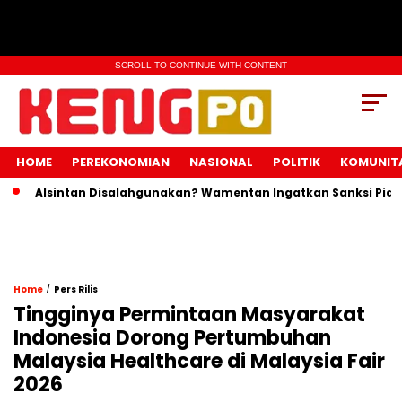
SCROLL TO CONTINUE WITH CONTENT
HOME
PEREKONOMIAN
NASIONAL
POLITIK
KOMUNIT
Alsintan Disalahgunakan? Wamentan Ingatkan Sanksi Pidana M
/
Home
Pers Rilis
Tingginya Permintaan Masyarakat
Indonesia Dorong Pertumbuhan
Malaysia Healthcare di Malaysia Fair
2026