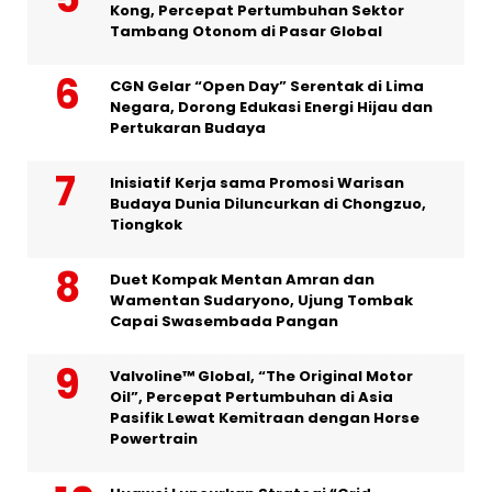
Kong, Percepat Pertumbuhan Sektor
Tambang Otonom di Pasar Global
CGN Gelar “Open Day” Serentak di Lima
Negara, Dorong Edukasi Energi Hijau dan
Pertukaran Budaya
Inisiatif Kerja sama Promosi Warisan
Budaya Dunia Diluncurkan di Chongzuo,
Tiongkok
Duet Kompak Mentan Amran dan
Wamentan Sudaryono, Ujung Tombak
Capai Swasembada Pangan
Valvoline™ Global, “The Original Motor
Oil”, Percepat Pertumbuhan di Asia
Pasifik Lewat Kemitraan dengan Horse
Powertrain