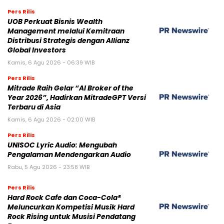
Pers Rilis
UOB Perkuat Bisnis Wealth
Management melalui Kemitraan
Distribusi Strategis dengan Allianz
Global Investors
Kamis, 6 Agu 2026 - 06:39 WIB
Pers Rilis
Mitrade Raih Gelar “AI Broker of the
Year 2026”, Hadirkan MitradeGPT Versi
Terbaru di Asia
Kamis, 6 Agu 2026 - 02:00 WIB
Pers Rilis
UNISOC Lyric Audio: Mengubah
Pengalaman Mendengarkan Audio
Rabu, 5 Agu 2026 - 23:58 WIB
Pers Rilis
Hard Rock Cafe dan Coca-Cola®
Meluncurkan Kompetisi Musik Hard
Rock Rising untuk Musisi Pendatang