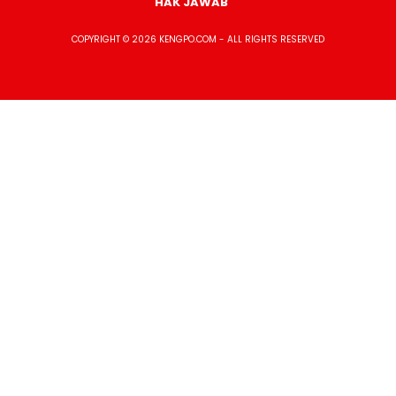
HAK JAWAB
COPYRIGHT © 2026 KENGPO.COM - ALL RIGHTS RESERVED