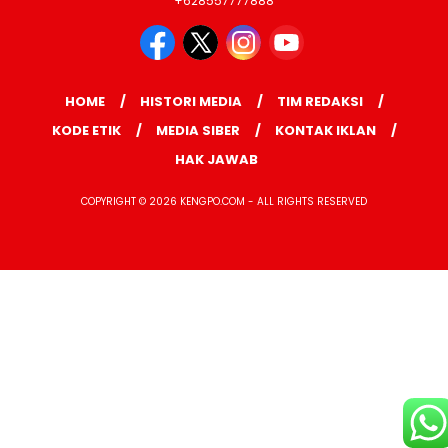
+628557777888
HOME
HISTORI MEDIA
TIM REDAKSI
KODE ETIK
MEDIA SIBER
KONTAK IKLAN
HAK JAWAB
COPYRIGHT © 2026 KENGPO.COM - ALL RIGHTS RESERVED