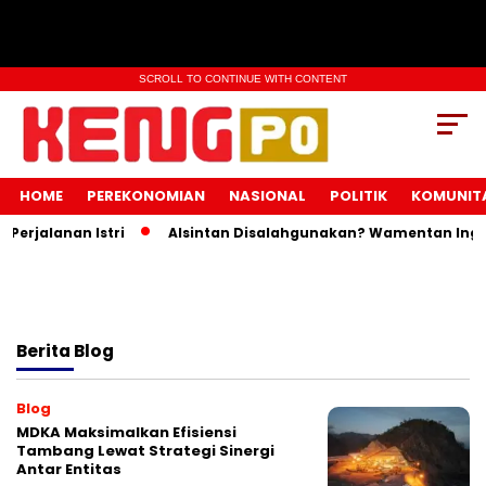
SCROLL TO CONTINUE WITH CONTENT
HOME
PEREKONOMIAN
NASIONAL
POLITIK
KOMUNIT
rjalanan Istri
Alsintan Disalahgunakan? Wamentan Ingatk
Berita
Blog
Blog
MDKA Maksimalkan Efisiensi
Tambang Lewat Strategi Sinergi
Antar Entitas