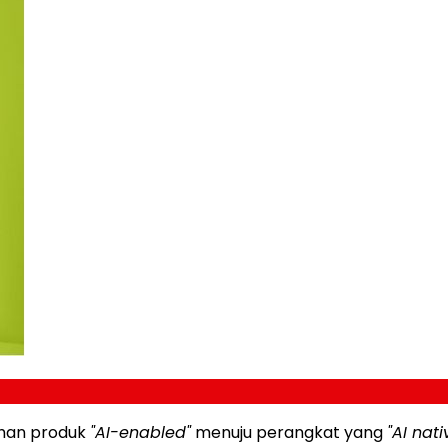
lihan produk
"AI-enabled"
menuju perangkat yang
"AI nati